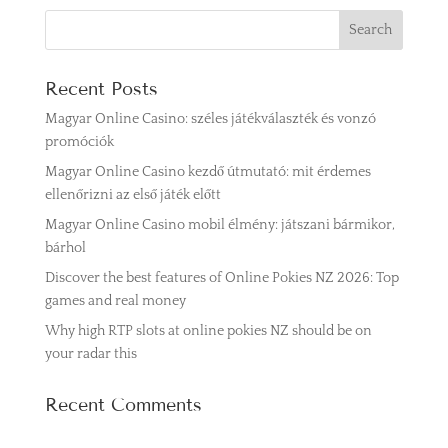
Recent Posts
Magyar Online Casino: széles játékválaszték és vonzó
promóciók
Magyar Online Casino kezdő útmutató: mit érdemes
ellenőrizni az első játék előtt
Magyar Online Casino mobil élmény: játszani bármikor,
bárhol
Discover the best features of Online Pokies NZ 2026: Top
games and real money
Why high RTP slots at online pokies NZ should be on
your radar this
Recent Comments