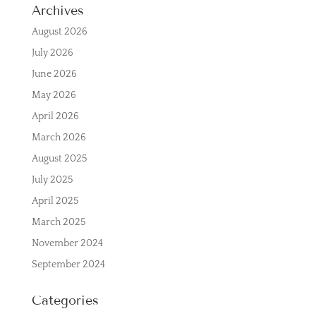
Archives
August 2026
July 2026
June 2026
May 2026
April 2026
March 2026
August 2025
July 2025
April 2025
March 2025
November 2024
September 2024
Categories