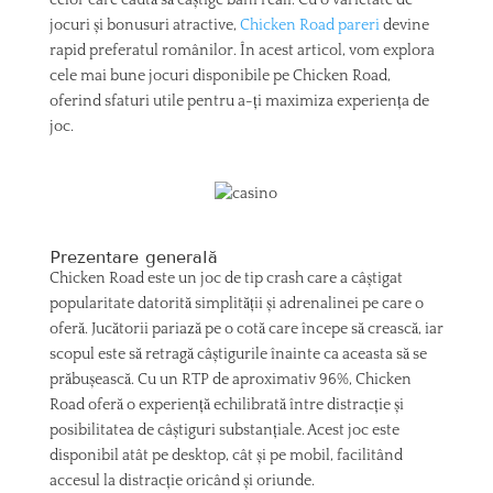
celor care caută să câștige bani reali. Cu o varietate de
jocuri și bonusuri atractive,
Chicken Road pareri
devine
rapid preferatul românilor. În acest articol, vom explora
cele mai bune jocuri disponibile pe Chicken Road,
oferind sfaturi utile pentru a-ți maximiza experiența de
joc.
Prezentare generală
Chicken Road este un joc de tip crash care a câștigat
popularitate datorită simplității și adrenalinei pe care o
oferă. Jucătorii pariază pe o cotă care începe să crească, iar
scopul este să retragă câștigurile înainte ca aceasta să se
prăbușească. Cu un RTP de aproximativ 96%, Chicken
Road oferă o experiență echilibrată între distracție și
posibilitatea de câștiguri substanțiale. Acest joc este
disponibil atât pe desktop, cât și pe mobil, facilitând
accesul la distracție oricând și oriunde.