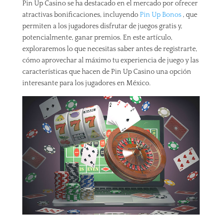
Pin Up Casino se ha destacado en el mercado por ofrecer
atractivas bonificaciones, incluyendo
Pin Up Bonos
, que
permiten a los jugadores disfrutar de juegos gratis y,
potencialmente, ganar premios. En este artículo,
exploraremos lo que necesitas saber antes de registrarte,
cómo aprovechar al máximo tu experiencia de juego y las
características que hacen de Pin Up Casino una opción
interesante para los jugadores en México.