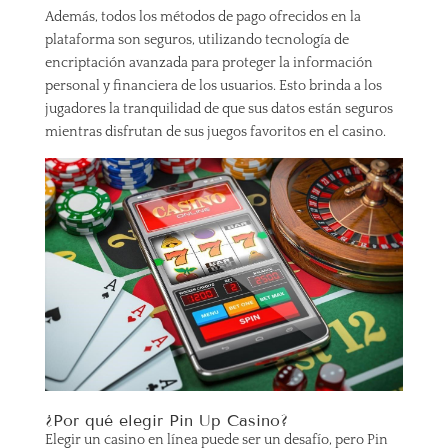
Además, todos los métodos de pago ofrecidos en la
plataforma son seguros, utilizando tecnología de
encriptación avanzada para proteger la información
personal y financiera de los usuarios. Esto brinda a los
jugadores la tranquilidad de que sus datos están seguros
mientras disfrutan de sus juegos favoritos en el casino.
¿Por qué elegir Pin Up Casino?
Elegir un casino en línea puede ser un desafío, pero Pin