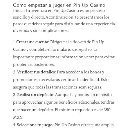
Cómo empezar a jugar en Pin Up Casino
Iniciar tu aventura en Pin Up Casino es un proceso
sencillo y directo. A continuación, te presentamos los
pasos que debes seguir para disfrutar de una experiencia
divertida y sin complicaciones.
Crear una cuenta:
Dirígete al sitio web de Pin Up
Casino y completa el formulario de registro. Es
importante proporcionar información veraz para evitar
problemas posteriores.
Verificar tus detalles:
Para acceder a los bonos y
promociones, necesitarás verificar tu identidad. Esto
asegura que todas las transacciones sean seguras.
Realiza un depósito:
Aunque hay bonos sin depósito,
para aprovechar algunos beneficios adicionales, tendrás
que hacer un depósito. El mínimo requerido es de 350
MXN.
Selecciona tu juego:
Pin Up Casino ofrece una amplia