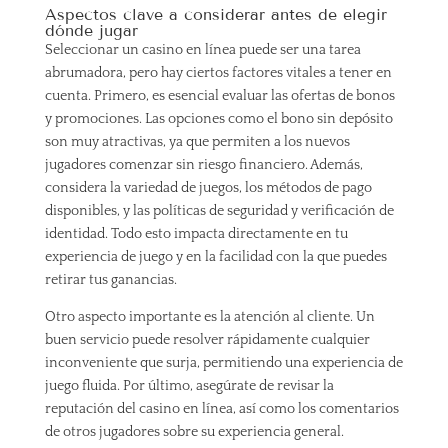
Aspectos clave a considerar antes de elegir
dónde jugar
Seleccionar un casino en línea puede ser una tarea
abrumadora, pero hay ciertos factores vitales a tener en
cuenta. Primero, es esencial evaluar las ofertas de bonos
y promociones. Las opciones como el bono sin depósito
son muy atractivas, ya que permiten a los nuevos
jugadores comenzar sin riesgo financiero. Además,
considera la variedad de juegos, los métodos de pago
disponibles, y las políticas de seguridad y verificación de
identidad. Todo esto impacta directamente en tu
experiencia de juego y en la facilidad con la que puedes
retirar tus ganancias.
Otro aspecto importante es la atención al cliente. Un
buen servicio puede resolver rápidamente cualquier
inconveniente que surja, permitiendo una experiencia de
juego fluida. Por último, asegúrate de revisar la
reputación del casino en línea, así como los comentarios
de otros jugadores sobre su experiencia general.