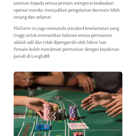
jaminan kepada semua pemain mengenai keabsahan
operasi mereka, menjadikan pengalaman bermain lebih
tenang dan selamat.
Platform ini juga mematuhi standard keselamatan yang
tinggi untuk memastikan bahawa semua permainan
adalah adil dan tidak dipengaruhi oleh faktor luar.
Pemain boleh menikmati permainan dengan keyakinan
penuh di Longfu88.