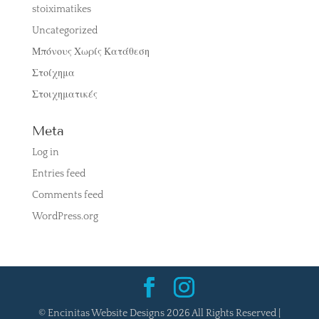
stoiximatikes
Uncategorized
Μπόνους Χωρίς Κατάθεση
Στοίχημα
Στοιχηματικές
Meta
Log in
Entries feed
Comments feed
WordPress.org
© Encinitas Website Designs
2026
All Rights Reserved |