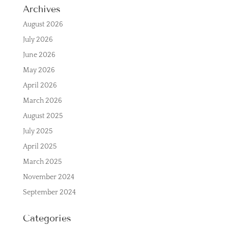
Archives
August 2026
July 2026
June 2026
May 2026
April 2026
March 2026
August 2025
July 2025
April 2025
March 2025
November 2024
September 2024
Categories