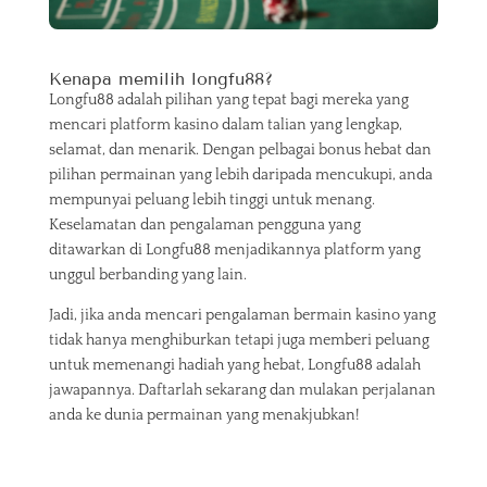
Kenapa memilih longfu88?
Longfu88 adalah pilihan yang tepat bagi mereka yang
mencari platform kasino dalam talian yang lengkap,
selamat, dan menarik. Dengan pelbagai bonus hebat dan
pilihan permainan yang lebih daripada mencukupi, anda
mempunyai peluang lebih tinggi untuk menang.
Keselamatan dan pengalaman pengguna yang
ditawarkan di Longfu88 menjadikannya platform yang
unggul berbanding yang lain.
Jadi, jika anda mencari pengalaman bermain kasino yang
tidak hanya menghiburkan tetapi juga memberi peluang
untuk memenangi hadiah yang hebat, Longfu88 adalah
jawapannya. Daftarlah sekarang dan mulakan perjalanan
anda ke dunia permainan yang menakjubkan!