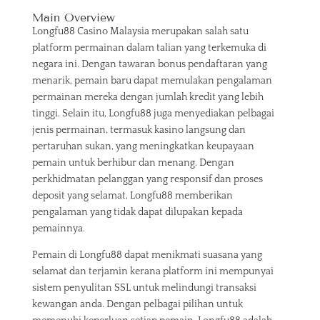
Main Overview
Longfu88 Casino Malaysia merupakan salah satu
platform permainan dalam talian yang terkemuka di
negara ini. Dengan tawaran bonus pendaftaran yang
menarik, pemain baru dapat memulakan pengalaman
permainan mereka dengan jumlah kredit yang lebih
tinggi. Selain itu, Longfu88 juga menyediakan pelbagai
jenis permainan, termasuk kasino langsung dan
pertaruhan sukan, yang meningkatkan keupayaan
pemain untuk berhibur dan menang. Dengan
perkhidmatan pelanggan yang responsif dan proses
deposit yang selamat, Longfu88 memberikan
pengalaman yang tidak dapat dilupakan kepada
pemainnya.
Pemain di Longfu88 dapat menikmati suasana yang
selamat dan terjamin kerana platform ini mempunyai
sistem penyulitan SSL untuk melindungi transaksi
kewangan anda. Dengan pelbagai pilihan untuk