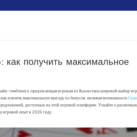
: как получить максимальное
лайн-гемблинга, предлагающая игрокам из Казахстана широкий выбор игр
, как извлечь максимальную выгоду из бонусов, включая возможность
Скач
 предложений, доступных на этой игровой платформе. Узнайте о различны
аш игровой опыт в 2026 году.