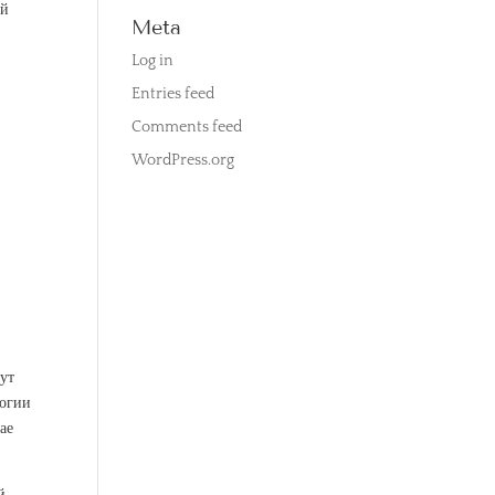
ий
Meta
Log in
Entries feed
Comments feed
WordPress.org
гут
логии
ае