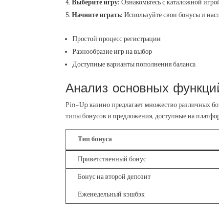
Выберите игру:
Ознакомьтесь с каталожной игрой
Начните играть:
Используйте свои бонусы и нас
Простой процесс регистрации
Разнообразие игр на выбор
Доступные варианты пополнения баланса
Анализ основных функци
Pin-Up казино предлагает множество различных бо
типы бонусов и предложения, доступные на платфо
Тип бонуса
Приветственный бонус
Бонус на второй депозит
Еженедельный кэшбэк