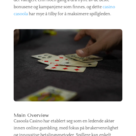
det viktigere enn noen gang å dra nytte av de beste
bonusene og kampanjene som finnes, og dette
casino
casoola
har mye å tilby for å maksimere spillgleden.
Main Overview
Casoola Casino har etablert seg som en ledende aktør
innen online gambling, med fokus på brukervennlighet
og innovative betalingsmetoder. Spillere kan enkelt