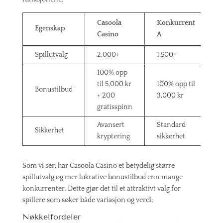
Casoola
Konkurrent
Egenskap
Casino
A
Spillutvalg
2,000+
1,500+
1
100% opp
til 5,000 kr
100% opp til
5
Bonustilbud
+ 200
3,000 kr
2
gratisspinn
Avansert
Standard
Sikkerhet
kryptering
sikkerhet
s
Som vi ser, har Casoola Casino et betydelig større
spillutvalg og mer lukrative bonustilbud enn mange
konkurrenter. Dette gjør det til et attraktivt valg for
spillere som søker både variasjon og verdi.
Nøkkelfordeler