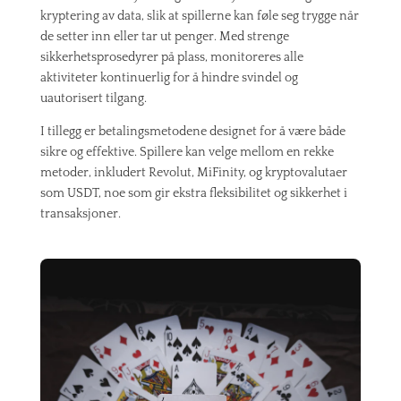
kryptering av data, slik at spillerne kan føle seg trygge når
de setter inn eller tar ut penger. Med strenge
sikkerhetsprosedyrer på plass, monitoreres alle
aktiviteter kontinuerlig for å hindre svindel og
uautorisert tilgang.
I tillegg er betalingsmetodene designet for å være både
sikre og effektive. Spillere kan velge mellom en rekke
metoder, inkludert Revolut, MiFinity, og kryptovalutaer
som USDT, noe som gir ekstra fleksibilitet og sikkerhet i
transaksjoner.