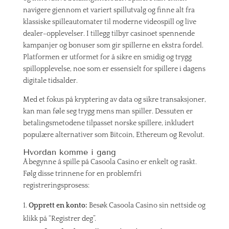
navigere gjennom et variert spillutvalg og finne alt fra
klassiske spilleautomater til moderne videospill og live
dealer-opplevelser. I tillegg tilbyr casinoet spennende
kampanjer og bonuser som gir spillerne en ekstra fordel.
Platformen er utformet for å sikre en smidig og trygg
spillopplevelse, noe som er essensielt for spillere i dagens
digitale tidsalder.
Med et fokus på kryptering av data og sikre transaksjoner,
kan man føle seg trygg mens man spiller. Dessuten er
betalingsmetodene tilpasset norske spillere, inkludert
populære alternativer som Bitcoin, Ethereum og Revolut.
Hvordan komme i gang
Å begynne å spille på Casoola Casino er enkelt og raskt.
Følg disse trinnene for en problemfri
registreringsprosess:
Opprett en konto:
Besøk Casoola Casino sin nettside og
klikk på “Registrer deg”.