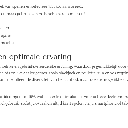
ek van spellen en selecteer wat jou aanspreekt.
 en maak gebruik van de beschikbare bonussen!
pellen
 spins
ansacties
en optimale ervaring
htelijke en gebruiksvriendelijke ervaring, waardoor je gemakkelijk door
 slots en live dealer games, zoals blackjack en roulette, zijn er ook regel
oont niet alleen de diversiteit van het aanbod, maar ook de mogelijkheid 
nbiedingen tot 15%, wat een extra stimulans is voor actieve deelnemers
 gebruik, zodat je overal en altijd kunt spelen via je smartphone of tabl