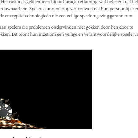
. Het casino is gelicentieerd door Curaçao eGaming, wat betekent dat he
etrouwbaarheid. Spelers kunnen erop vertrouwen dat hun persoonlijke e
erde encryptietechnologieën die een veilige speelomgeving garanderen.
an spelers die problemen ondervinden met gokken door hen door te
en. Dit toont hun inzet om een veilige en verantwoordelijke speelerv