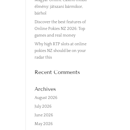
Magyar Online Casino mobil
élmény: játszani bármikor,
bárhol
Discover the best features of
Online Pokies NZ 2026: Top
games and real money
Why high RTP slots at online
pokies NZ should be on your
radar this
Recent Comments
Archives
August 2026
July 2026
June 2026
May 2026