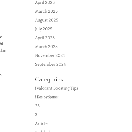
April 2026
March 2026
August 2025
July 2025
ke
April 2025
cht
March 2025
 dan
November 2024
September 2024
n.
Categories
! Valorant Boosting Tips
! Без рубрики
25
3
Article