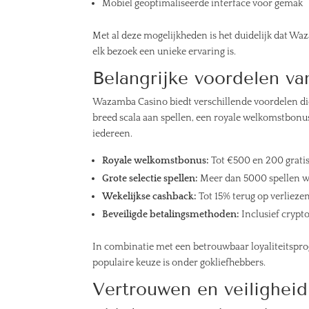
Mobiel geoptimaliseerde interface voor gemak
Met al deze mogelijkheden is het duidelijk dat Wa
elk bezoek een unieke ervaring is.
Belangrijke voordelen v
Wazamba Casino biedt verschillende voordelen di
breed scala aan spellen, een royale welkomstbonu
iedereen.
Royale welkomstbonus:
Tot €500 en 200 gratis 
Grote selectie spellen:
Meer dan 5000 spellen wa
Wekelijkse cashback:
Tot 15% terug op verlieze
Beveiligde betalingsmethoden:
Inclusief crypt
In combinatie met een betrouwbaar loyaliteitsp
populaire keuze is onder gokliefhebbers.
Vertrouwen en veilighei