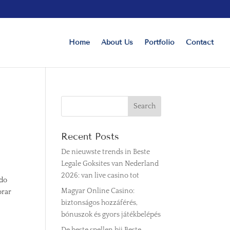
Home
About Us
Portfolio
Contact
Recent Posts
De nieuwste trends in Beste
Legale Goksites van Nederland
2026: van live casino tot
ndo
Magyar Online Casino:
orar
biztonságos hozzáférés,
bónuszok és gyors játékbelépés