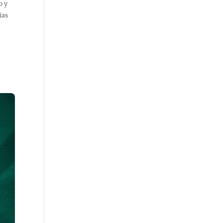
o y
ías
u