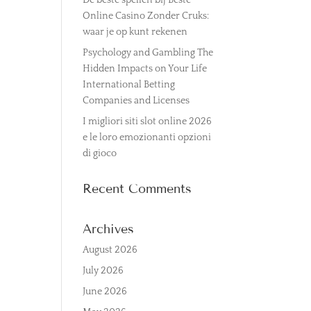
De beste spellen bij Beste
Online Casino Zonder Cruks:
waar je op kunt rekenen
Psychology and Gambling The
Hidden Impacts on Your Life
International Betting
Companies and Licenses
I migliori siti slot online 2026
e le loro emozionanti opzioni
di gioco
Recent Comments
Archives
August 2026
July 2026
June 2026