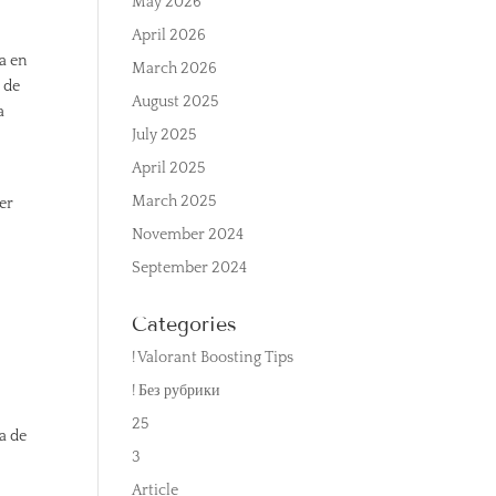
May 2026
April 2026
da en
March 2026
 de
August 2025
a
July 2025
April 2025
March 2025
er
November 2024
September 2024
Categories
! Valorant Boosting Tips
! Без рубрики
25
a de
3
Article