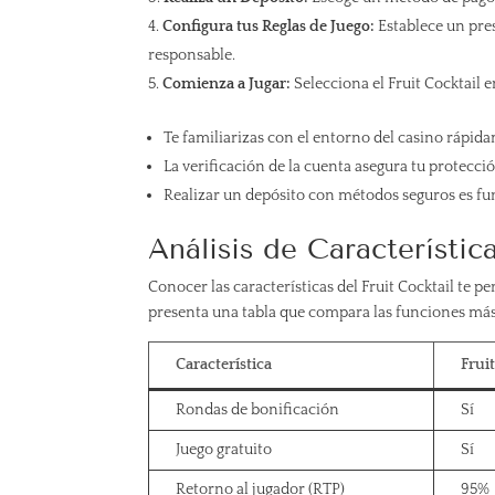
Configura tus Reglas de Juego:
Establece un pres
responsable.
Comienza a Jugar:
Selecciona el Fruit Cocktail e
Te familiarizas con el entorno del casino rápid
La verificación de la cuenta asegura tu protecc
Realizar un depósito con métodos seguros es fu
Análisis de Característic
Conocer las características del Fruit Cocktail te 
presenta una tabla que compara las funciones más 
Característica
Frui
Rondas de bonificación
Sí
Juego gratuito
Sí
Retorno al jugador (RTP)
95%