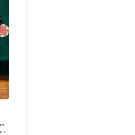
les
egura