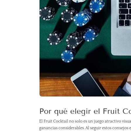
Por qué elegir el Fruit C
El Fruit Cocktail no solo es un juego atractivo vi
ganancias considerables. Al seguir estos consejos 