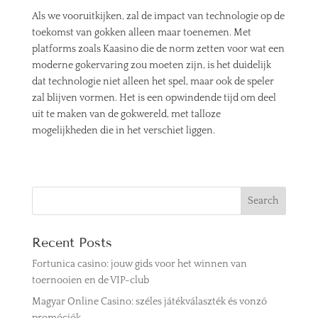
Als we vooruitkijken, zal de impact van technologie op de
toekomst van gokken alleen maar toenemen. Met
platforms zoals Kaasino die de norm zetten voor wat een
moderne gokervaring zou moeten zijn, is het duidelijk
dat technologie niet alleen het spel, maar ook de speler
zal blijven vormen. Het is een opwindende tijd om deel
uit te maken van de gokwereld, met talloze
mogelijkheden die in het verschiet liggen.
Recent Posts
Fortunica casino: jouw gids voor het winnen van
toernooien en de VIP-club
Magyar Online Casino: széles játékválaszték és vonzó
promóciók