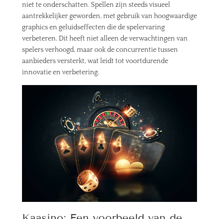
niet te onderschatten. Spellen zijn steeds visueel
aantrekkelijker geworden, met gebruik van hoogwaardige
graphics en geluidseffecten die de spelervaring
verbeteren. Dit heeft niet alleen de verwachtingen van
spelers verhoogd, maar ook de concurrentie tussen
aanbieders versterkt, wat leidt tot voortdurende
innovatie en verbetering.
Kaasino: Een voorbeeld van de