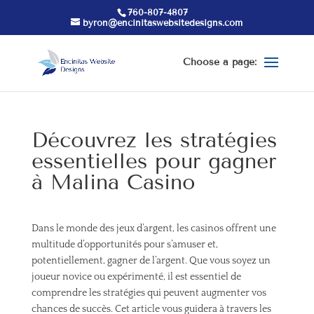
760-807-4807
byron@encinitaswebsitedesigns.com
Découvrez les stratégies
essentielles pour gagner
à Malina Casino
Dans le monde des jeux d’argent, les casinos offrent une
multitude d’opportunités pour s’amuser et,
potentiellement, gagner de l’argent. Que vous soyez un
joueur novice ou expérimenté, il est essentiel de
comprendre les stratégies qui peuvent augmenter vos
chances de succès. Cet article vous guidera à travers les