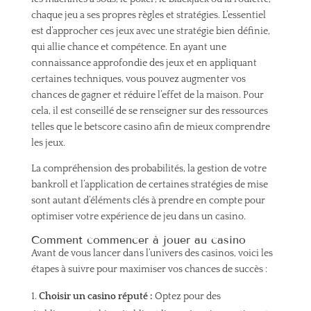
chaque jeu a ses propres règles et stratégies. L’essentiel
est d’approcher ces jeux avec une stratégie bien définie,
qui allie chance et compétence. En ayant une
connaissance approfondie des jeux et en appliquant
certaines techniques, vous pouvez augmenter vos
chances de gagner et réduire l’effet de la maison. Pour
cela, il est conseillé de se renseigner sur des ressources
telles que le betscore casino afin de mieux comprendre
les jeux.
La compréhension des probabilités, la gestion de votre
bankroll et l’application de certaines stratégies de mise
sont autant d’éléments clés à prendre en compte pour
optimiser votre expérience de jeu dans un casino.
Comment commencer à jouer au casino
Avant de vous lancer dans l’univers des casinos, voici les
étapes à suivre pour maximiser vos chances de succès :
Choisir un casino réputé :
Optez pour des