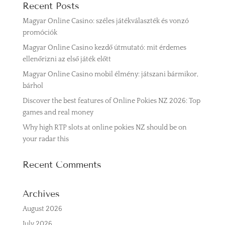
Recent Posts
Magyar Online Casino: széles játékválaszték és vonzó
promóciók
Magyar Online Casino kezdő útmutató: mit érdemes
ellenőrizni az első játék előtt
Magyar Online Casino mobil élmény: játszani bármikor,
bárhol
Discover the best features of Online Pokies NZ 2026: Top
games and real money
Why high RTP slots at online pokies NZ should be on
your radar this
Recent Comments
Archives
August 2026
July 2026