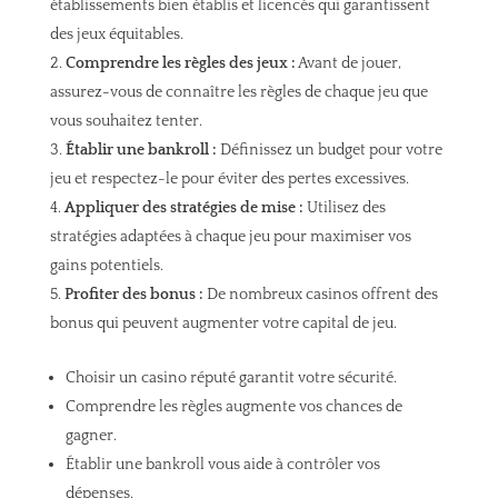
établissements bien établis et licencés qui garantissent
des jeux équitables.
Comprendre les règles des jeux :
Avant de jouer,
assurez-vous de connaître les règles de chaque jeu que
vous souhaitez tenter.
Établir une bankroll :
Définissez un budget pour votre
jeu et respectez-le pour éviter des pertes excessives.
Appliquer des stratégies de mise :
Utilisez des
stratégies adaptées à chaque jeu pour maximiser vos
gains potentiels.
Profiter des bonus :
De nombreux casinos offrent des
bonus qui peuvent augmenter votre capital de jeu.
Choisir un casino réputé garantit votre sécurité.
Comprendre les règles augmente vos chances de
gagner.
Établir une bankroll vous aide à contrôler vos
dépenses.