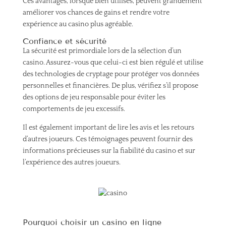
Ces avantages, lorsque bien utilisés, peuvent grandement
améliorer vos chances de gains et rendre votre
expérience au casino plus agréable.
Confiance et sécurité
La sécurité est primordiale lors de la sélection d’un
casino. Assurez-vous que celui-ci est bien régulé et utilise
des technologies de cryptage pour protéger vos données
personnelles et financières. De plus, vérifiez s’il propose
des options de jeu responsable pour éviter les
comportements de jeu excessifs.
Il est également important de lire les avis et les retours
d’autres joueurs. Ces témoignages peuvent fournir des
informations précieuses sur la fiabilité du casino et sur
l’expérience des autres joueurs.
Pourquoi choisir un casino en ligne