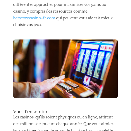
différentes approches pour maximiser vos gains au
casino, y compris des ressources comme
betscorecasino-fr.com
qui peuvent vous aider à mieux
choisir vos jeux.
Vue d’ensemble
Les casinos, qu’ils soient physiques ou en ligne, attirent
des millions de joueurs chaque année. Que vous aimiez
les machines à sous, le poker, le blackjack ou la roulette,