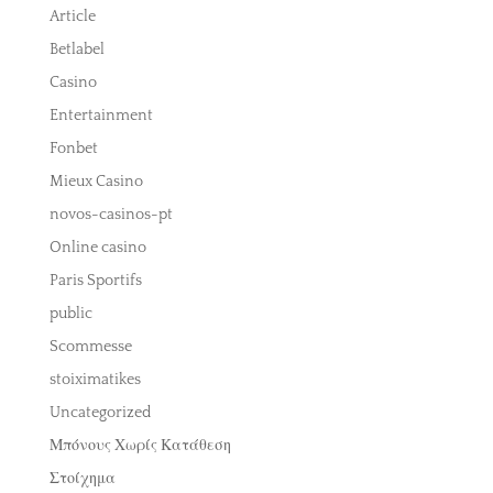
Article
Betlabel
Casino
Entertainment
Fonbet
Mieux Casino
novos-casinos-pt
Online casino
Paris Sportifs
public
Scommesse
stoiximatikes
Uncategorized
Μπόνους Χωρίς Κατάθεση
Στοίχημα