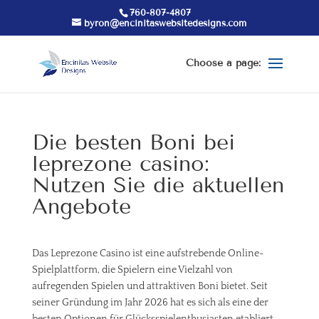
760-807-4807
byron@encinitaswebsitedesigns.com
Die besten Boni bei
leprezone casino:
Nutzen Sie die aktuellen
Angebote
Das Leprezone Casino ist eine aufstrebende Online-
Spielplattform, die Spielern eine Vielzahl von
aufregenden Spielen und attraktiven Boni bietet. Seit
seiner Gründung im Jahr 2026 hat es sich als eine der