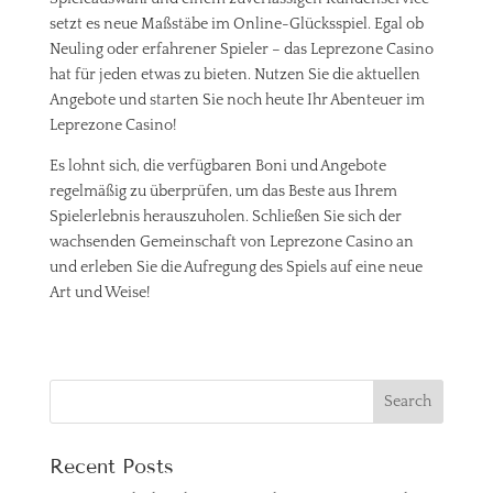
setzt es neue Maßstäbe im Online-Glücksspiel. Egal ob
Neuling oder erfahrener Spieler – das Leprezone Casino
hat für jeden etwas zu bieten. Nutzen Sie die aktuellen
Angebote und starten Sie noch heute Ihr Abenteuer im
Leprezone Casino!
Es lohnt sich, die verfügbaren Boni und Angebote
regelmäßig zu überprüfen, um das Beste aus Ihrem
Spielerlebnis herauszuholen. Schließen Sie sich der
wachsenden Gemeinschaft von Leprezone Casino an
und erleben Sie die Aufregung des Spiels auf eine neue
Art und Weise!
Recent Posts