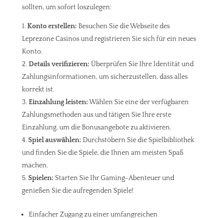
sollten, um sofort loszulegen:
Konto erstellen:
Besuchen Sie die Webseite des
Leprezone Casinos und registrieren Sie sich für ein neues
Konto.
Details verifizieren:
Überprüfen Sie Ihre Identität und
Zahlungsinformationen, um sicherzustellen, dass alles
korrekt ist.
Einzahlung leisten:
Wählen Sie eine der verfügbaren
Zahlungsmethoden aus und tätigen Sie Ihre erste
Einzahlung, um die Bonusangebote zu aktivieren.
Spiel auswählen:
Durchstöbern Sie die Spielbibliothek
und finden Sie die Spiele, die Ihnen am meisten Spaß
machen.
Spielen:
Starten Sie Ihr Gaming-Abenteuer und
genießen Sie die aufregenden Spiele!
Einfacher Zugang zu einer umfangreichen