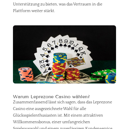
Unterstützung zu bieten, was das Vertrauen in die
Plattform weiter stärkt.
Warum Leprezone Casino wählen?
Zusammenfassend lässt sich sagen, dass das Leprezone
Casino eine ausgezeichnete Wahl für alle
Glücksspielenthusiasten ist. Mit einem attraktiven
Willkommensbonus, einer umfangreichen
Spieleauswahl und einem zuverlässigen Kundenservice