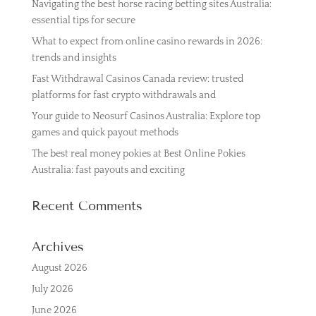
Navigating the best horse racing betting sites Australia:
essential tips for secure
What to expect from online casino rewards in 2026:
trends and insights
Fast Withdrawal Casinos Canada review: trusted
platforms for fast crypto withdrawals and
Your guide to Neosurf Casinos Australia: Explore top
games and quick payout methods
The best real money pokies at Best Online Pokies
Australia: fast payouts and exciting
Recent Comments
Archives
August 2026
July 2026
June 2026