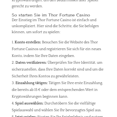
Kryptowährungen, um den Bedürfnissen aller Spieler
gerecht zu werden.
So starten Sie im Thor Fortune Casino
Der Einstieg im Thor Fortune Casino ist einfach und
unkompliziert. Hier sind die Schritte, die Sie befolgen
können, um sofort zu spielen:
Konto erstellen:
Besuchen Sie die Website des Thor
Fortune Casinos und registrieren Sie sich für ein neues
Konto, indem Sie Ihre Daten eingeben.
Daten verifizieren:
Überprüfen Sie Ihre Identität, um
sicherzustellen, dass Ihre Daten korrekt sind und um die
Sicherheit Ihres Kontos zu gewährleisten.
Einzahlung tätigen:
Tätigen Sie Ihre erste Einzahlung,
die bereits ab 15 € oder dem entsprechenden Wert in
Kryptowährungen beginnen kann.
Spiel auswählen:
Durchstöbern Sie die vielfältige
Spielauswahl und wählen Sie Ihr bevorzugtes Spiel aus.