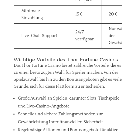
Freispiele
Minimale
15 €
20 €
Einzahlung
Nur während
24/7
Live-Chat-Support
der
verfügbar
Geschäftszeit
Wichtige Vorteile des Thor Fortune Casinos
Das Thor Fortune Casino bietet zahlreiche Vorteile, die es
zu einer bevorzugten Wahl für Spieler machen. Von der
Spielauswahl bis hin zu den Bonusangeboten gibt es viele
Gründe, sich für diese Plattform zu entscheiden.
Große Auswahl an Spielen, darunter Slots, Tischspiele
und Live-Casino-Angebote
Schnelle und sichere Zahlungsmethoden zur
Gewährleistung Ihrer finanziellen Sicherheit
Regelmäßige Aktionen und Bonusangebote für aktive