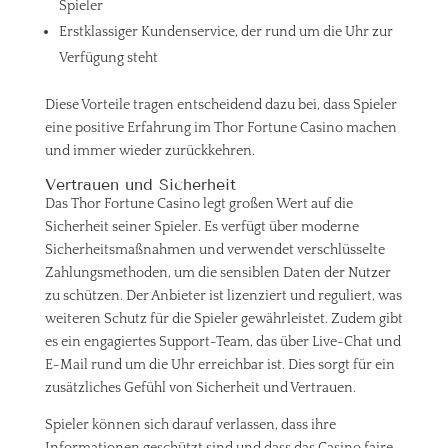
Spieler
Erstklassiger Kundenservice, der rund um die Uhr zur
Verfügung steht
Diese Vorteile tragen entscheidend dazu bei, dass Spieler
eine positive Erfahrung im Thor Fortune Casino machen
und immer wieder zurückkehren.
Vertrauen und Sicherheit
Das Thor Fortune Casino legt großen Wert auf die
Sicherheit seiner Spieler. Es verfügt über moderne
Sicherheitsmaßnahmen und verwendet verschlüsselte
Zahlungsmethoden, um die sensiblen Daten der Nutzer
zu schützen. Der Anbieter ist lizenziert und reguliert, was
weiteren Schutz für die Spieler gewährleistet. Zudem gibt
es ein engagiertes Support-Team, das über Live-Chat und
E-Mail rund um die Uhr erreichbar ist. Dies sorgt für ein
zusätzliches Gefühl von Sicherheit und Vertrauen.
Spieler können sich darauf verlassen, dass ihre