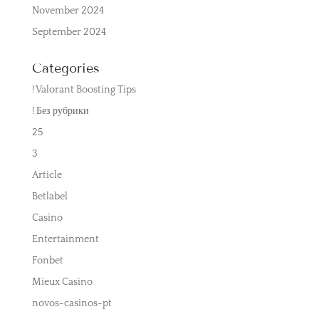
November 2024
September 2024
Categories
! Valorant Boosting Tips
! Без рубрики
25
3
Article
Betlabel
Casino
Entertainment
Fonbet
Mieux Casino
novos-casinos-pt