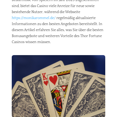
Bedürfnisse von Spielern im Jahr 2023 zugeschnitten
sind, bietet das Casino viele Anreize für neue sowie
bestehende Nutzer, während die Webseite
https://monikarommel.de/
regelmäßig aktualisierte
Informationen zu den besten Angeboten bereitstellt. In
diesem Artikel erfahren Sie alles, was Sie über die besten
Bonusangebote und weiteren Vorteile des Thor Fortune
Casinos wissen müssen.