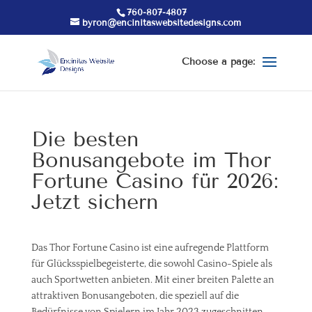
760-807-4807
byron@encinitaswebsitedesigns.com
Die besten
Bonusangebote im Thor
Fortune Casino für 2026:
Jetzt sichern
Das Thor Fortune Casino ist eine aufregende Plattform
für Glücksspielbegeisterte, die sowohl Casino-Spiele als
auch Sportwetten anbieten. Mit einer breiten Palette an
attraktiven Bonusangeboten, die speziell auf die