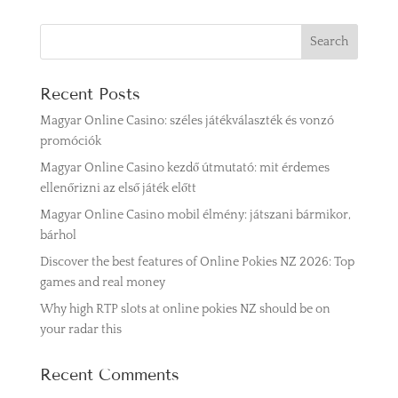
Recent Posts
Magyar Online Casino: széles játékválaszték és vonzó
promóciók
Magyar Online Casino kezdő útmutató: mit érdemes
ellenőrizni az első játék előtt
Magyar Online Casino mobil élmény: játszani bármikor,
bárhol
Discover the best features of Online Pokies NZ 2026: Top
games and real money
Why high RTP slots at online pokies NZ should be on
your radar this
Recent Comments