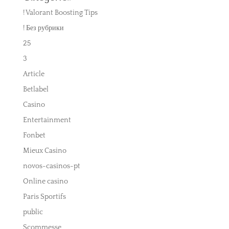
! Valorant Boosting Tips
! Без рубрики
25
3
Article
Betlabel
Casino
Entertainment
Fonbet
Mieux Casino
novos-casinos-pt
Online casino
Paris Sportifs
public
Scommesse