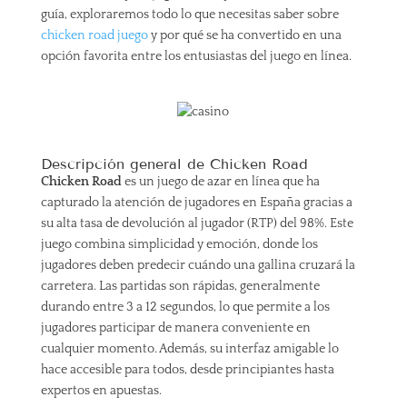
guía, exploraremos todo lo que necesitas saber sobre
chicken road juego
y por qué se ha convertido en una
opción favorita entre los entusiastas del juego en línea.
Descripción general de Chicken Road
Chicken Road
es un juego de azar en línea que ha
capturado la atención de jugadores en España gracias a
su alta tasa de devolución al jugador (RTP) del 98%. Este
juego combina simplicidad y emoción, donde los
jugadores deben predecir cuándo una gallina cruzará la
carretera. Las partidas son rápidas, generalmente
durando entre 3 a 12 segundos, lo que permite a los
jugadores participar de manera conveniente en
cualquier momento. Además, su interfaz amigable lo
hace accesible para todos, desde principiantes hasta
expertos en apuestas.