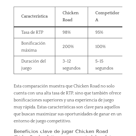
Chicken
Competidor
Característica
Road
A
Tasa de RTP
98%
95%
Bonificación
200%
100%
máxima
Duración del
3-12
5-15
juego
segundos
segundos
Esta comparación muestra que Chicken Road no solo
cuenta con una alta tasa de RTP, sino que también ofrece
bonificaciones superiores y una experiencia de juego
muy rápida. Estas características son clave para aquellos
que buscan maximizar sus oportunidades de ganar en un
entorno de juego competitivo.
Beneficios clave de jugar Chicken Road