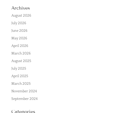
Archives
August 2026
July 2026
June 2026
May 2026
April 2026
March 2026
August 2025
July 2025
April 2025
March 2025
November 2024
September 2024
Categories