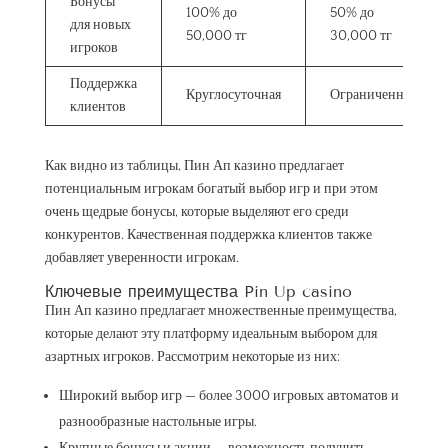
Бонусы
100% до
50% до
для новых
50,000 тг
30,000 тг
игроков
Поддержка
Круглосуточная
Ограниченная
клиентов
Как видно из таблицы, Пин Ап казино предлагает
потенциальным игрокам богатый выбор игр и при этом
очень щедрые бонусы, которые выделяют его среди
конкурентов. Качественная поддержка клиентов также
добавляет уверенности игрокам.
Ключевые преимущества Pin Up casino
Пин Ап казино предлагает множественные преимущества,
которые делают эту платформу идеальным выбором для
азартных игроков. Рассмотрим некоторые из них:
Широкий выбор игр — более 3000 игровых автоматов и
разнообразные настольные игры.