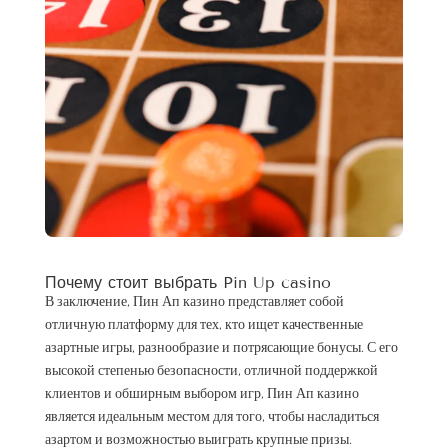
Почему стоит выбрать Pin Up casino
В заключение, Пин Ап казино представляет собой
отличную платформу для тех, кто ищет качественные
азартные игры, разнообразие и потрясающие бонусы. С его
высокой степенью безопасности, отличной поддержкой
клиентов и обширным выбором игр, Пин Ап казино
является идеальным местом для того, чтобы насладиться
азартом и возможностью выиграть крупные призы.