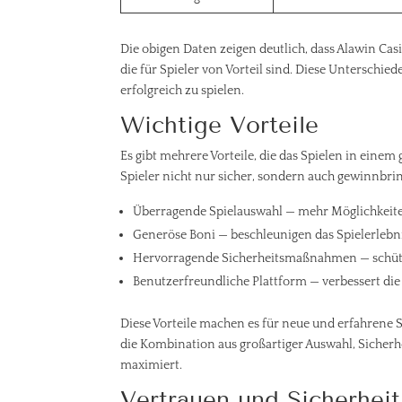
Die obigen Daten zeigen deutlich, dass Alawin Ca
die für Spieler von Vorteil sind. Diese Untersch
erfolgreich zu spielen.
Wichtige Vorteile
Es gibt mehrere Vorteile, die das Spielen in einem 
Spieler nicht nur sicher, sondern auch gewinnbri
Überragende Spielauswahl — mehr Möglichkeit
Generöse Boni — beschleunigen das Spielerlebn
Hervorragende Sicherheitsmaßnahmen — schützt
Benutzerfreundliche Plattform — verbessert di
Diese Vorteile machen es für neue und erfahrene S
die Kombination aus großartiger Auswahl, Sicher
maximiert.
Vertrauen und Sicherheit