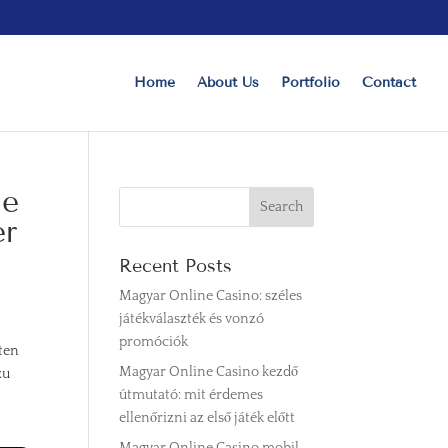
Home
About Us
Portfolio
Contact
ie
er
Recent Posts
Magyar Online Casino: széles
játékválaszték és vonzó
promóciók
iten
Magyar Online Casino kezdő
zu
útmutató: mit érdemes
ellenőrizni az első játék előtt