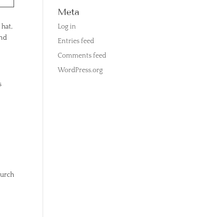
Meta
 hat,
Log in
und
Entries feed
Comments feed
WordPress.org
s
Durch