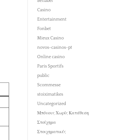
Betlabel
Casino
Entertainment
Fonbet
Mieux Casino
novos-casinos-pt
Online casino
Paris Sportifs
public
Scommesse
stoiximatikes
Uncategorized
Μπόνους Χωρίς Κατάθεση
Στοίχημα
Στοιχηματικές