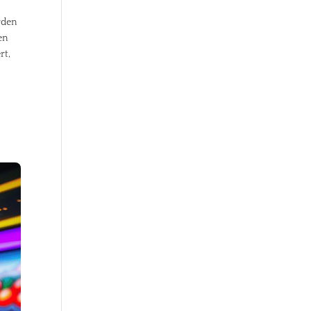
rden
ien
rt,