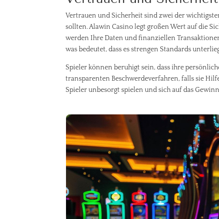
Vertrauen und Sicherheit sind zwei der wichtigste
sollten. Alawin Casino legt großen Wert auf die Si
werden Ihre Daten und finanziellen Transaktionen 
was bedeutet, dass es strengen Standards unterlie
Spieler können beruhigt sein, dass ihre persönli
transparenten Beschwerdeverfahren, falls sie Hi
Spieler unbesorgt spielen und sich auf das Gewi