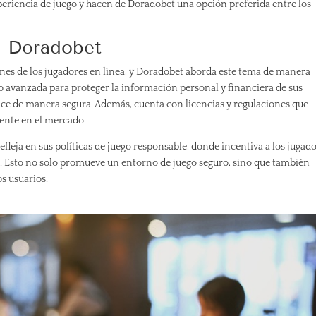
periencia de juego y hacen de Doradobet una opción preferida entre los
n Doradobet
ones de los jugadores en línea, y Doradobet aborda este tema de manera
ado avanzada para proteger la información personal y financiera de sus
ice de manera segura. Además, cuenta con licencias y regulaciones que
ente en el mercado.
leja en sus políticas de juego responsable, donde incentiva a los jugad
e. Esto no solo promueve un entorno de juego seguro, sino que también
s usuarios.