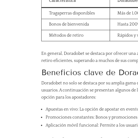
Característica
Doradobe
Tragaperras disponibles
Más de 1,
Bonos de bienvenida
Hasta 200
Métodos de retiro
Rápidos y 
En general, Doradobet se destaca por ofrecer una
retiro eficientes, superando a muchos de sus com
Beneficios clave de Dor
Doradobet no solo se destaca por su amplia gama d
usuarios. A continuación se presentan algunos de 
opción para los apostadores:
Apuestas en vivo: La opción de apostar en event
Promociones constantes: Bonos y promociones re
Aplicación móvil funcional: Permite a los usuario