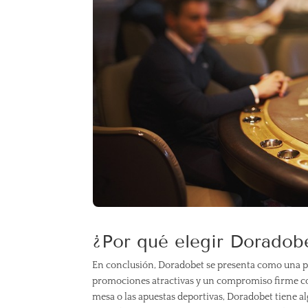
¿Por qué elegir Doradob
En conclusión, Doradobet se presenta como una pl
promociones atractivas y un compromiso firme con l
mesa o las apuestas deportivas, Doradobet tiene alg