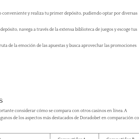
conveniente y realiza tu primer depósito, pudiendo optar por diversas
epósito, navega a través de la extensa biblioteca de juegos y escoge tus
isfruta de la emoción de las apuestas y busca aprovechar las promociones
s
mportante considerar cómo se compara con otros casinos en línea. A
algunos de los aspectos más destacados de Doradobet en comparación c