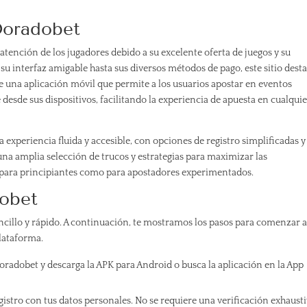
Doradobet
atención de los jugadores debido a su excelente oferta de juegos y su
su interfaz amigable hasta sus diversos métodos de pago, este sitio dest
e una aplicación móvil que permite a los usuarios apostar en eventos
desde sus dispositivos, facilitando la experiencia de apuesta en cualqui
experiencia fluida y accesible, con opciones de registro simplificadas y
 una amplia selección de trucos y estrategias para maximizar las
o para principiantes como para apostadores experimentados.
obet
ncillo y rápido. A continuación, te mostramos los pasos para comenzar 
plataforma.
oradobet y descarga la APK para Android o busca la aplicación en la App
istro con tus datos personales. No se requiere una verificación exhausti