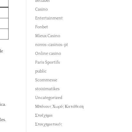
Betlabel
Casino
Entertainment
Fonbet
Mieux Casino
novos-casinos-pt
de
Online casino
Paris Sportifs
public
Scommesse
stoiximatikes
Uncategorized
ica.
Μπόνους Χωρίς Κατάθεση
Στοίχημα
les.
Στοιχηματικές