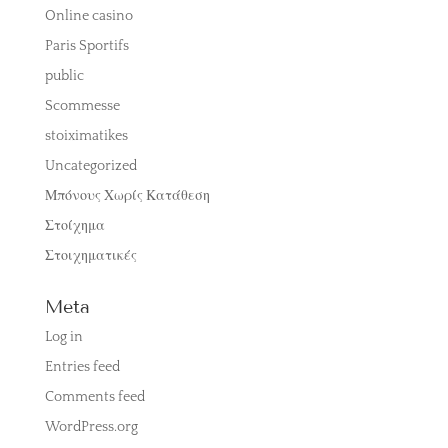
Online casino
Paris Sportifs
public
Scommesse
stoiximatikes
Uncategorized
Μπόνους Χωρίς Κατάθεση
Στοίχημα
Στοιχηματικές
Meta
Log in
Entries feed
Comments feed
WordPress.org