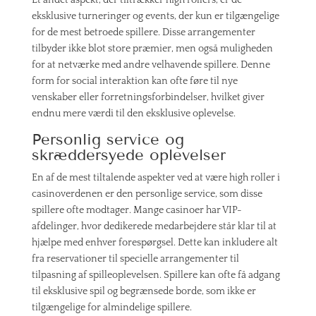
Et andet aspekt, der tiltrækker high rollers, er de
eksklusive turneringer og events, der kun er tilgængelige
for de mest betroede spillere. Disse arrangementer
tilbyder ikke blot store præmier, men også muligheden
for at netværke med andre velhavende spillere. Denne
form for social interaktion kan ofte føre til nye
venskaber eller forretningsforbindelser, hvilket giver
endnu mere værdi til den eksklusive oplevelse.
Personlig service og
skræddersyede oplevelser
En af de mest tiltalende aspekter ved at være high roller i
casinoverdenen er den personlige service, som disse
spillere ofte modtager. Mange casinoer har VIP-
afdelinger, hvor dedikerede medarbejdere står klar til at
hjælpe med enhver forespørgsel. Dette kan inkludere alt
fra reservationer til specielle arrangementer til
tilpasning af spilleoplevelsen. Spillere kan ofte få adgang
til eksklusive spil og begrænsede borde, som ikke er
tilgængelige for almindelige spillere.