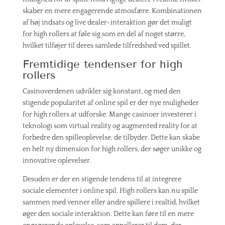
skaber en mere engagerende atmosfære. Kombinationen
af høj indsats og live dealer-interaktion gør det muligt
for high rollers at føle sig som en del af noget større,
hvilket tilføjer til deres samlede tilfredshed ved spillet.
Fremtidige tendenser for high
rollers
Casinoverdenen udvikler sig konstant, og med den
stigende popularitet af online spil er der nye muligheder
for high rollers at udforske. Mange casinoer investerer i
teknologi som virtual reality og augmented reality for at
forbedre den spilleoplevelse, de tilbyder. Dette kan skabe
en helt ny dimension for high rollers, der søger unikke og
innovative oplevelser.
Desuden er der en stigende tendens til at integrere
sociale elementer i online spil. High rollers kan nu spille
sammen med venner eller andre spillere i realtid, hvilket
øger den sociale interaktion. Dette kan føre til en mere