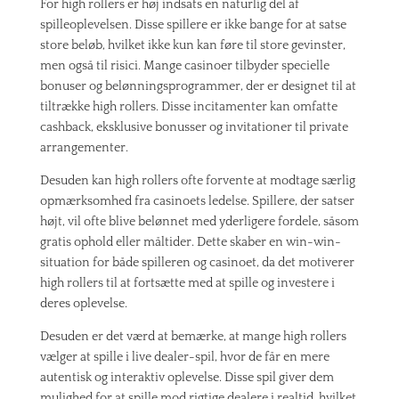
For high rollers er høj indsats en naturlig del af
spilleoplevelsen. Disse spillere er ikke bange for at satse
store beløb, hvilket ikke kun kan føre til store gevinster,
men også til risici. Mange casinoer tilbyder specielle
bonuser og belønningsprogrammer, der er designet til at
tiltrække high rollers. Disse incitamenter kan omfatte
cashback, eksklusive bonusser og invitationer til private
arrangementer.
Desuden kan high rollers ofte forvente at modtage særlig
opmærksomhed fra casinoets ledelse. Spillere, der satser
højt, vil ofte blive belønnet med yderligere fordele, såsom
gratis ophold eller måltider. Dette skaber en win-win-
situation for både spilleren og casinoet, da det motiverer
high rollers til at fortsætte med at spille og investere i
deres oplevelse.
Desuden er det værd at bemærke, at mange high rollers
vælger at spille i live dealer-spil, hvor de får en mere
autentisk og interaktiv oplevelse. Disse spil giver dem
mulighed for at spille mod rigtige dealere i realtid, hvilket