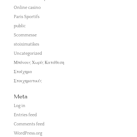
Online casino
Paris Sportifs
public
Scommesse
stoiximatikes
Uncategorized
Μπόνους Χωρίς Κατάθεση
Στοίχημα
Στοιχηματικές
Meta
Log in
Entries feed
Comments feed
WordPress.org