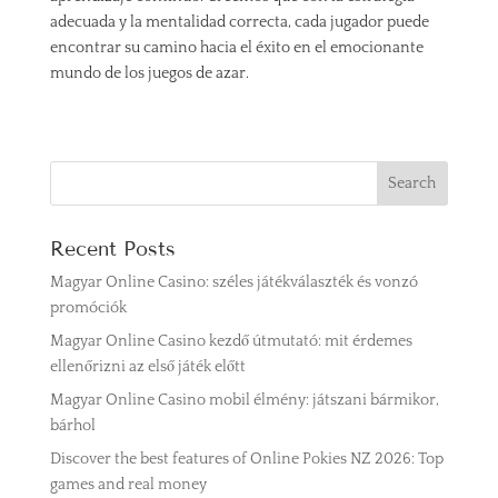
adecuada y la mentalidad correcta, cada jugador puede
encontrar su camino hacia el éxito en el emocionante
mundo de los juegos de azar.
Recent Posts
Magyar Online Casino: széles játékválaszték és vonzó
promóciók
Magyar Online Casino kezdő útmutató: mit érdemes
ellenőrizni az első játék előtt
Magyar Online Casino mobil élmény: játszani bármikor,
bárhol
Discover the best features of Online Pokies NZ 2026: Top
games and real money