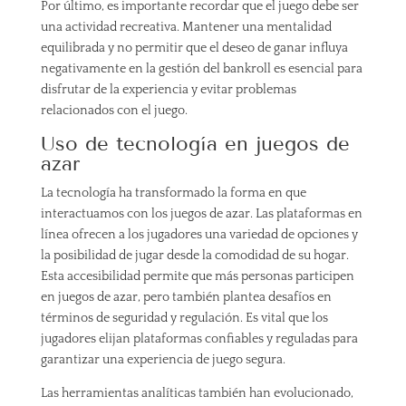
Por último, es importante recordar que el juego debe ser
una actividad recreativa. Mantener una mentalidad
equilibrada y no permitir que el deseo de ganar influya
negativamente en la gestión del bankroll es esencial para
disfrutar de la experiencia y evitar problemas
relacionados con el juego.
Uso de tecnología en juegos de
azar
La tecnología ha transformado la forma en que
interactuamos con los juegos de azar. Las plataformas en
línea ofrecen a los jugadores una variedad de opciones y
la posibilidad de jugar desde la comodidad de su hogar.
Esta accesibilidad permite que más personas participen
en juegos de azar, pero también plantea desafíos en
términos de seguridad y regulación. Es vital que los
jugadores elijan plataformas confiables y reguladas para
garantizar una experiencia de juego segura.
Las herramientas analíticas también han evolucionado,