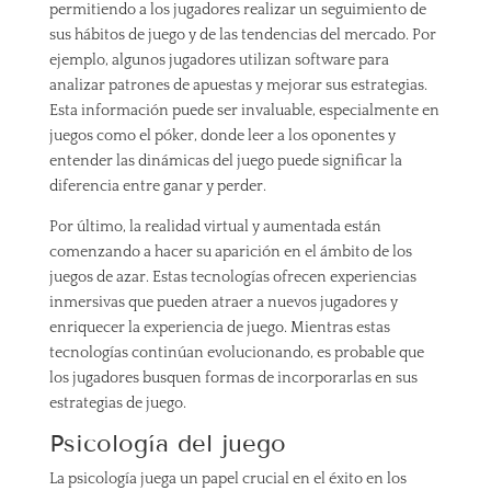
permitiendo a los jugadores realizar un seguimiento de
sus hábitos de juego y de las tendencias del mercado. Por
ejemplo, algunos jugadores utilizan software para
analizar patrones de apuestas y mejorar sus estrategias.
Esta información puede ser invaluable, especialmente en
juegos como el póker, donde leer a los oponentes y
entender las dinámicas del juego puede significar la
diferencia entre ganar y perder.
Por último, la realidad virtual y aumentada están
comenzando a hacer su aparición en el ámbito de los
juegos de azar. Estas tecnologías ofrecen experiencias
inmersivas que pueden atraer a nuevos jugadores y
enriquecer la experiencia de juego. Mientras estas
tecnologías continúan evolucionando, es probable que
los jugadores busquen formas de incorporarlas en sus
estrategias de juego.
Psicología del juego
La psicología juega un papel crucial en el éxito en los