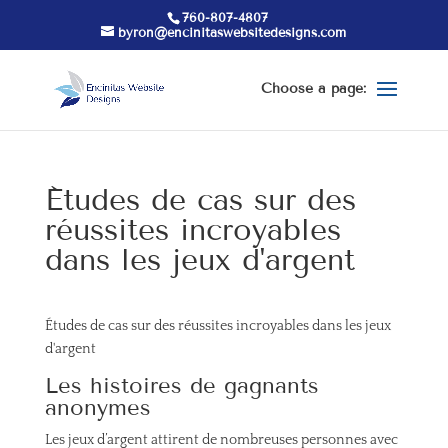
760-807-4807
byron@encinitaswebsitedesigns.com
Études de cas sur des
réussites incroyables
dans les jeux d'argent
Études de cas sur des réussites incroyables dans les jeux
d'argent
Les histoires de gagnants
anonymes
Les jeux d’argent attirent de nombreuses personnes avec