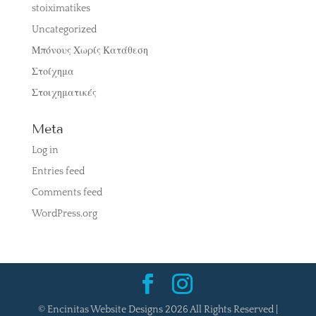
stoiximatikes
Uncategorized
Μπόνους Χωρίς Κατάθεση
Στοίχημα
Στοιχηματικές
Meta
Log in
Entries feed
Comments feed
WordPress.org
© Encinitas Website Designs
2026
All Rights Reserved |