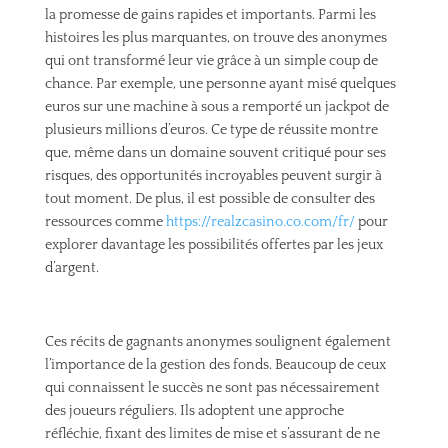
la promesse de gains rapides et importants. Parmi les
histoires les plus marquantes, on trouve des anonymes
qui ont transformé leur vie grâce à un simple coup de
chance. Par exemple, une personne ayant misé quelques
euros sur une machine à sous a remporté un jackpot de
plusieurs millions d’euros. Ce type de réussite montre
que, même dans un domaine souvent critiqué pour ses
risques, des opportunités incroyables peuvent surgir à
tout moment. De plus, il est possible de consulter des
ressources comme
https://realzcasino.co.com/fr/
pour
explorer davantage les possibilités offertes par les jeux
d’argent.
Ces récits de gagnants anonymes soulignent également
l’importance de la gestion des fonds. Beaucoup de ceux
qui connaissent le succès ne sont pas nécessairement
des joueurs réguliers. Ils adoptent une approche
réfléchie, fixant des limites de mise et s’assurant de ne