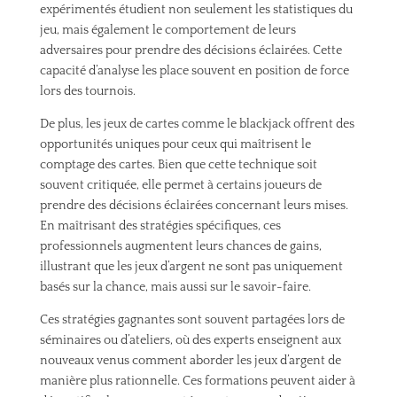
expérimentés étudient non seulement les statistiques du
jeu, mais également le comportement de leurs
adversaires pour prendre des décisions éclairées. Cette
capacité d’analyse les place souvent en position de force
lors des tournois.
De plus, les jeux de cartes comme le blackjack offrent des
opportunités uniques pour ceux qui maîtrisent le
comptage des cartes. Bien que cette technique soit
souvent critiquée, elle permet à certains joueurs de
prendre des décisions éclairées concernant leurs mises.
En maîtrisant des stratégies spécifiques, ces
professionnels augmentent leurs chances de gains,
illustrant que les jeux d’argent ne sont pas uniquement
basés sur la chance, mais aussi sur le savoir-faire.
Ces stratégies gagnantes sont souvent partagées lors de
séminaires ou d’ateliers, où des experts enseignent aux
nouveaux venus comment aborder les jeux d’argent de
manière plus rationnelle. Ces formations peuvent aider à