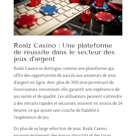
Realz Casino : Une plateforme
de réussite dans le secteur des
jeux d’argent
Realz Casino se distingue comme une plateforme qui
offre des opportunités de succès aux amateurs de jeux
d’argent en ligne. Avec plus de 300 jeux provenant de
fournisseurs renommés, elle garantit une expérience de
jeu variée et de qualité. Les utilisateurs peuvent s’attendre
à des retraits rapides et sécurisés, souvent en moins de 24
heures, ce qui ajoute une couche de fiabilité à
l’expérience de jeu.
En plus de sa large sélection de jeux, Realz Casino
propose également des bonus attractifs et des tours