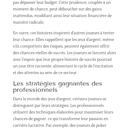
pas dépasser leur budget. Cette prudence, couplée à un
moment de chance, peut déboucher sur des gains
inattendus, modifiant ainsi leur situation financière de
manière radicale.
En outre, ces histoires inspirent d’autres joueurs à tenter
leur chance. Elles rappellent que les jeux d’argent, même
s’ils comportent des risques, peuvent également offrir
des chances réelles de succès. Les joueurs se lancent alors
avec l’espoir que leur propre histoire de succès pourrait
un jour être racontée, alimentant le cycle de l’excitation
et des attentes au sein de ce secteur.
Les stratégies gagnantes des
professionnels
Dans le monde des jeux d’argent, certains joueurs se
distinguent par leurs stratégies. Les professionnels
utilisent des techniques élaborées pour maximiser leurs
chances de gagner, ce qui transforme leur passion en
carrière lucrative. Par exemple, des joueurs de poker