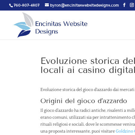
760-807-4807
byron@encinitaswebsitedesigns.com
Evoluzione storica de
locali ai casino digital
Evoluzione storica del gioco d'azzardo dai mercati l
Origini del gioco d’azzardo
Il gioco d’azzardo ha radici antiche, risalenti a m
erano comuni, utilizzati sia per intrattenimento c
rituali religiosi e sociali, dove le scommesse veniva
una proposta interessante, puoi visitare
Goldzino 