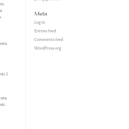
vo,
 a
Meta
o
Log in
Entries feed
Comments feed
mento
WordPress.org
ti. I
 ora
nti,