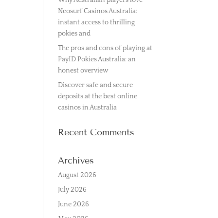
Why Australian players love
Neosurf Casinos Australia:
instant access to thrilling
pokies and
The pros and cons of playing at
PayID Pokies Australia: an
honest overview
Discover safe and secure
deposits at the best online
casinos in Australia
Recent Comments
Archives
August 2026
July 2026
June 2026