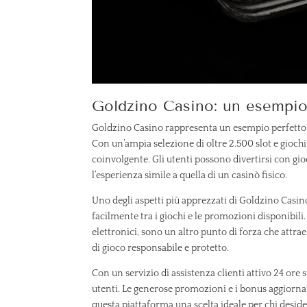
Goldzino Casino: un esempio 
Goldzino Casino rappresenta un esempio perfetto di
Con un’ampia selezione di oltre 2.500 slot e giochi
coinvolgente. Gli utenti possono divertirsi con gioc
l’esperienza simile a quella di un casinò fisico.
Uno degli aspetti più apprezzati di Goldzino Casino 
facilmente tra i giochi e le promozioni disponibili.
elettronici, sono un altro punto di forza che attra
di gioco responsabile e protetto.
Con un servizio di assistenza clienti attivo 24 ore
utenti. Le generose promozioni e i bonus aggiorna
questa piattaforma una scelta ideale per chi desid