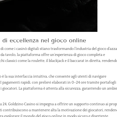
di eccellenza nel gioco online
 come i casinò digitali stiano trasformando l’industria del gioco d’azz
 da tavolo, la piattaforma offre un’esperienza di gioco completa e
hi classici come la roulette, il blackjack e il baccarat in diretta, rendend
è la sua interfaccia intuitiva, che consente agli utenti di navigare
 I pagamenti rapidi, con prelievi elaborati in 0–24 ore tramite portafogli
e i giocatori. La piattaforma è attenta alla sicurezza, garantendo un ambi
 su 24, Goldzino Casino si impegna a offrire un supporto continuo ai prop
ti contribuiscono a mantenere alta la motivazione dei giocatori, rende
era esplorare il mondo del gioco online in modo sicuro e divertente.