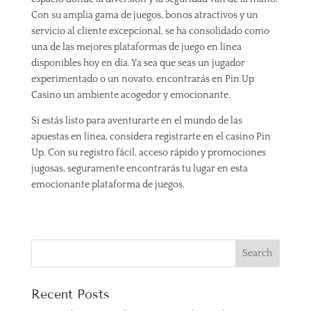
Con su amplia gama de juegos, bonos atractivos y un
servicio al cliente excepcional, se ha consolidado como
una de las mejores plataformas de juego en línea
disponibles hoy en día. Ya sea que seas un jugador
experimentado o un novato, encontrarás en Pin Up
Casino un ambiente acogedor y emocionante.
Si estás listo para aventurarte en el mundo de las
apuestas en línea, considera registrarte en el casino Pin
Up. Con su registro fácil, acceso rápido y promociones
jugosas, seguramente encontrarás tu lugar en esta
emocionante plataforma de juegos.
Recent Posts