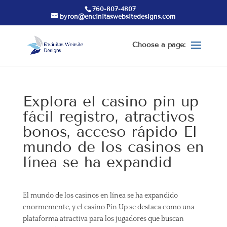
760-807-4807
byron@encinitaswebsitedesigns.com
Explora el casino pin up
fácil registro, atractivos
bonos, acceso rápido El
mundo de los casinos en
línea se ha expandid
El mundo de los casinos en línea se ha expandido
enormemente, y el casino Pin Up se destaca como una
plataforma atractiva para los jugadores que buscan