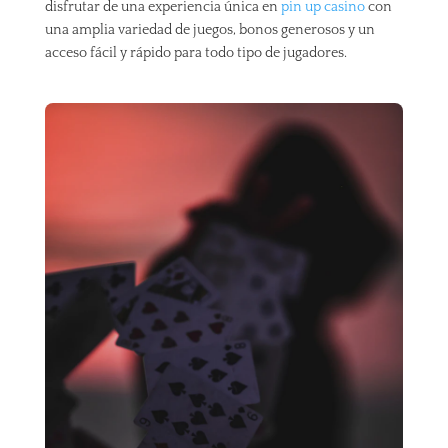
disfrutar de una experiencia única en
pin up casino
con
una amplia variedad de juegos, bonos generosos y un
acceso fácil y rápido para todo tipo de jugadores.