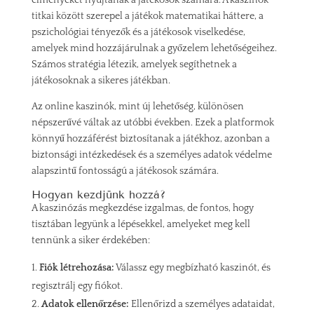
élményeket nyújtanak a játékosok számára. A kaszinók
titkai között szerepel a játékok matematikai háttere, a
pszichológiai tényezők és a játékosok viselkedése,
amelyek mind hozzájárulnak a győzelem lehetőségeihez.
Számos stratégia létezik, amelyek segíthetnek a
játékosoknak a sikeres játékban.
Az online kaszinók, mint új lehetőség, különösen
népszerűvé váltak az utóbbi években. Ezek a platformok
könnyű hozzáférést biztosítanak a játékhoz, azonban a
biztonsági intézkedések és a személyes adatok védelme
alapszintű fontosságú a játékosok számára.
Hogyan kezdjünk hozzá?
A kaszinózás megkezdése izgalmas, de fontos, hogy
tisztában legyünk a lépésekkel, amelyeket meg kell
tennünk a siker érdekében:
Fiók létrehozása:
Válassz egy megbízható kaszinót, és
regisztrálj egy fiókot.
Adatok ellenőrzése:
Ellenőrizd a személyes adataidat,