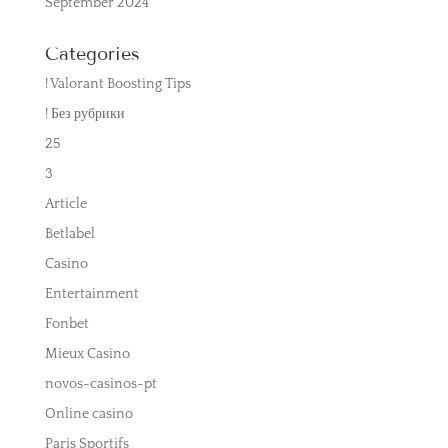
September 2024
Categories
! Valorant Boosting Tips
! Без рубрики
25
3
Article
Betlabel
Casino
Entertainment
Fonbet
Mieux Casino
novos-casinos-pt
Online casino
Paris Sportifs