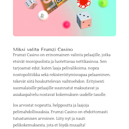
Miksi valita Frumzi Casino
Frumzi Casino on erinomainen valinta pelaajille, jotka
etsivät monipuolista ja luotettavaa nettikasinoa. Sen
tarjoamat edut, kuten laaja pelivalikoima, nopea
nostopolitiikka sekä rekisteröitymisvapaa pelaaminen,
tekevät siitä houkuttelevan vaihtoehdon. Erityisesti
suomalaisille pelaajille suunnatut maksutavat ja
asiakaspalvelu nostavat kokemuksen uudelle tasolle.
Jos arvostat nopeutta, helppoutta ja laajoja
pelimahdollisuuksia, Frumzi Casino on ehdottomasti
tutustumisen arvoinen. Liity nyt ja nauti
pelikokemuksesta, jota et löydä muualta!