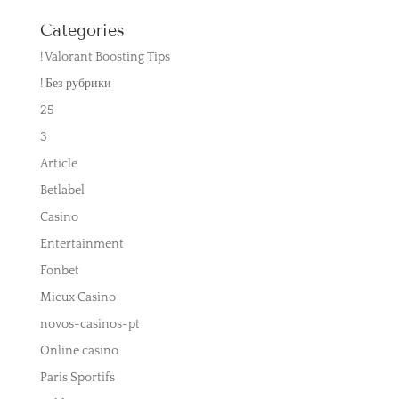
Categories
! Valorant Boosting Tips
! Без рубрики
25
3
Article
Betlabel
Casino
Entertainment
Fonbet
Mieux Casino
novos-casinos-pt
Online casino
Paris Sportifs