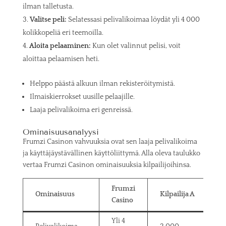
ilman talletusta.
Valitse peli:
Selatessasi pelivalikoimaa löydät yli 4 000
kolikkopeliä eri teemoilla.
Aloita pelaaminen:
Kun olet valinnut pelisi, voit
aloittaa pelaamisen heti.
Helppo päästä alkuun ilman rekisteröitymistä.
Ilmaiskierrokset uusille pelaajille.
Laaja pelivalikoima eri genreissä.
Ominaisuusanalyysi
Frumzi Casinon vahvuuksia ovat sen laaja pelivalikoima
ja käyttäjäystävällinen käyttöliittymä. Alla oleva taulukko
vertaa Frumzi Casinon ominaisuuksia kilpailijoihinsa.
Frumzi
Ominaisuus
Kilpailija A
Casino
Yli 4