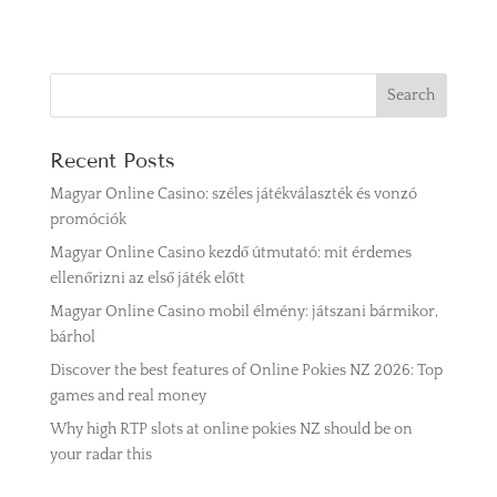
Recent Posts
Magyar Online Casino: széles játékválaszték és vonzó
promóciók
Magyar Online Casino kezdő útmutató: mit érdemes
ellenőrizni az első játék előtt
Magyar Online Casino mobil élmény: játszani bármikor,
bárhol
Discover the best features of Online Pokies NZ 2026: Top
games and real money
Why high RTP slots at online pokies NZ should be on
your radar this