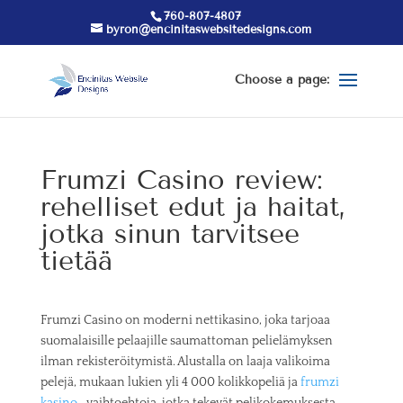
760-807-4807
byron@encinitaswebsitedesigns.com
Frumzi Casino review:
rehelliset edut ja haitat,
jotka sinun tarvitsee
tietää
Frumzi Casino on moderni nettikasino, joka tarjoaa
suomalaisille pelaajille saumattoman pelielämyksen
ilman rekisteröitymistä. Alustalla on laaja valikoima
pelejä, mukaan lukien yli 4 000 kolikkopeliä ja
frumzi