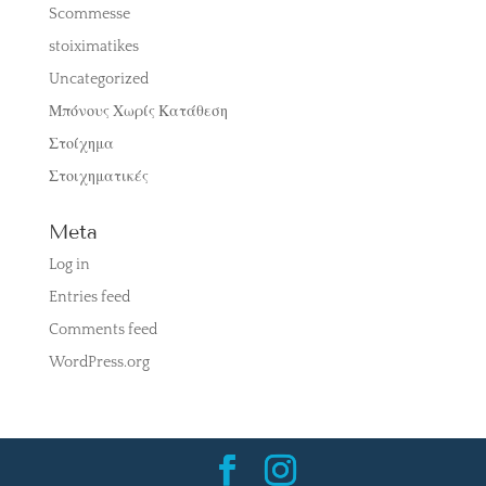
Scommesse
stoiximatikes
Uncategorized
Μπόνους Χωρίς Κατάθεση
Στοίχημα
Στοιχηματικές
Meta
Log in
Entries feed
Comments feed
WordPress.org