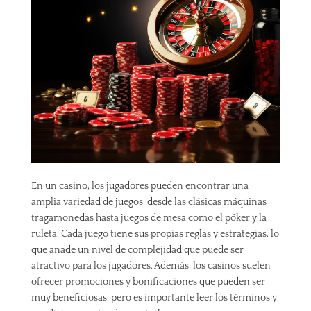
En un casino, los jugadores pueden encontrar una
amplia variedad de juegos, desde las clásicas máquinas
tragamonedas hasta juegos de mesa como el póker y la
ruleta. Cada juego tiene sus propias reglas y estrategias, lo
que añade un nivel de complejidad que puede ser
atractivo para los jugadores. Además, los casinos suelen
ofrecer promociones y bonificaciones que pueden ser
muy beneficiosas, pero es importante leer los términos y