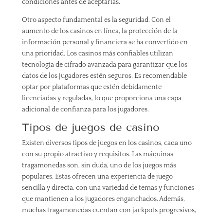
condiciones antes de aceptarlas.
Otro aspecto fundamental es la seguridad. Con el
aumento de los casinos en línea, la protección de la
información personal y financiera se ha convertido en
una prioridad. Los casinos más confiables utilizan
tecnología de cifrado avanzada para garantizar que los
datos de los jugadores estén seguros. Es recomendable
optar por plataformas que estén debidamente
licenciadas y reguladas, lo que proporciona una capa
adicional de confianza para los jugadores.
Tipos de juegos de casino
Existen diversos tipos de juegos en los casinos, cada uno
con su propio atractivo y requisitos. Las máquinas
tragamonedas son, sin duda, uno de los juegos más
populares. Estas ofrecen una experiencia de juego
sencilla y directa, con una variedad de temas y funciones
que mantienen a los jugadores enganchados. Además,
muchas tragamonedas cuentan con jackpots progresivos,