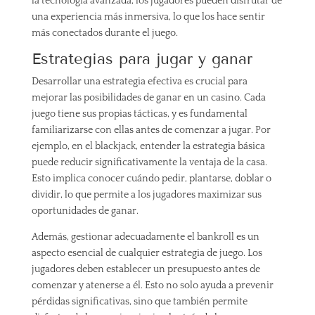
la tecnología avanzada, los jugadores pueden disfrutar de
una experiencia más inmersiva, lo que los hace sentir
más conectados durante el juego.
Estrategias para jugar y ganar
Desarrollar una estrategia efectiva es crucial para
mejorar las posibilidades de ganar en un casino. Cada
juego tiene sus propias tácticas, y es fundamental
familiarizarse con ellas antes de comenzar a jugar. Por
ejemplo, en el blackjack, entender la estrategia básica
puede reducir significativamente la ventaja de la casa.
Esto implica conocer cuándo pedir, plantarse, doblar o
dividir, lo que permite a los jugadores maximizar sus
oportunidades de ganar.
Además, gestionar adecuadamente el bankroll es un
aspecto esencial de cualquier estrategia de juego. Los
jugadores deben establecer un presupuesto antes de
comenzar y atenerse a él. Esto no solo ayuda a prevenir
pérdidas significativas, sino que también permite