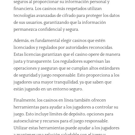
seguros al proporcionar su información personal y
financiera. Los casinos más respetados utilizan
tecnologías avanzadas de cifrado para proteger los datos
de sus usuarios, garantizando que la información
permanezca confidencial y segura.
Además, es fundamental elegir casinos que estén
licenciados y regulados por autoridades reconocidas.
Estas licencias garantizan que el casino opere de manera
justa y transparente. Los reguladores supervisan las
operaciones y aseguran que se cumplan altos estándares
de seguridad y juego responsable. Esto proporciona a los
jugadores una mayor tranquilidad, ya que saben que
están jugando en un entorno seguro.
Finalmente, los casinos en línea también ofrecen
herramientas para ayudar a los jugadores a controlar su
juego. Esto incluye límites de depósito, opciones para
autoexcluirse y recursos para el juego responsable.
Utilizar estas herramientas puede ayudar a los jugadores