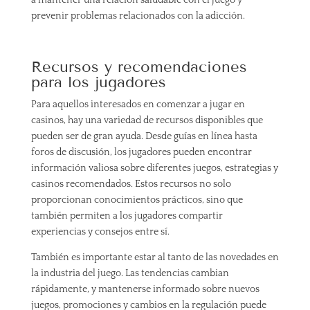
a mantener una relación saludable con el juego y
prevenir problemas relacionados con la adicción.
Recursos y recomendaciones
para los jugadores
Para aquellos interesados en comenzar a jugar en
casinos, hay una variedad de recursos disponibles que
pueden ser de gran ayuda. Desde guías en línea hasta
foros de discusión, los jugadores pueden encontrar
información valiosa sobre diferentes juegos, estrategias y
casinos recomendados. Estos recursos no solo
proporcionan conocimientos prácticos, sino que
también permiten a los jugadores compartir
experiencias y consejos entre sí.
También es importante estar al tanto de las novedades en
la industria del juego. Las tendencias cambian
rápidamente, y mantenerse informado sobre nuevos
juegos, promociones y cambios en la regulación puede