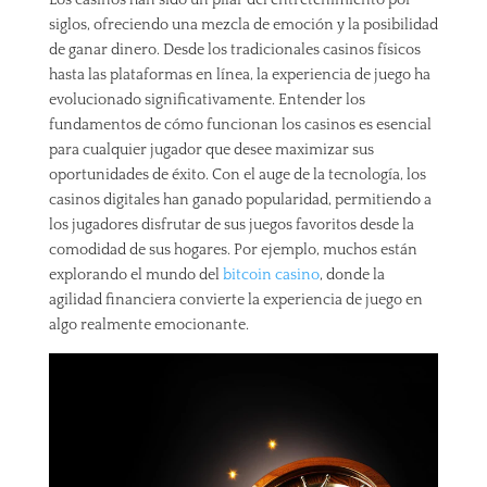
Los casinos han sido un pilar del entretenimiento por
siglos, ofreciendo una mezcla de emoción y la posibilidad
de ganar dinero. Desde los tradicionales casinos físicos
hasta las plataformas en línea, la experiencia de juego ha
evolucionado significativamente. Entender los
fundamentos de cómo funcionan los casinos es esencial
para cualquier jugador que desee maximizar sus
oportunidades de éxito. Con el auge de la tecnología, los
casinos digitales han ganado popularidad, permitiendo a
los jugadores disfrutar de sus juegos favoritos desde la
comodidad de sus hogares. Por ejemplo, muchos están
explorando el mundo del
bitcoin casino
, donde la
agilidad financiera convierte la experiencia de juego en
algo realmente emocionante.