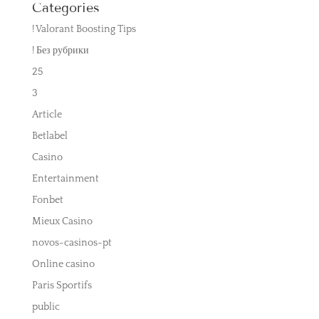
Categories
! Valorant Boosting Tips
! Без рубрики
25
3
Article
Betlabel
Casino
Entertainment
Fonbet
Mieux Casino
novos-casinos-pt
Online casino
Paris Sportifs
public