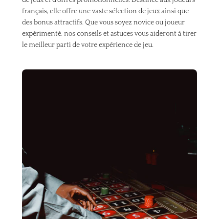
de jeux et d’offres promotionnelles. Destinée aux joueurs
français, elle offre une vaste sélection de jeux ainsi que
des bonus attractifs. Que vous soyez novice ou joueur
expérimenté, nos conseils et astuces vous aideront à tirer
le meilleur parti de votre expérience de jeu.