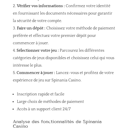
Vérifier vos informations :
Confirmez votre identité
en fournissant les documents nécessaires pour garantir
la sécurité de votre compte.
Faire un dépôt :
Choisissez votre méthode de paiement
préférée et effectuez votre premier dépôt pour
commencer à jouer.
Sélectionner votre jeu :
Parcourez les différentes
catégories de jeux disponibles et choisissez celui qui vous
intéresse le plus.
Commencer à jouer :
Lancez-vous et profitez de votre
expérience de jeu sur Spinania Casino.
Inscription rapide et facile
Large choix de méthodes de paiement
Accès à un support client 24/7
Analyse des fonctionnalités de Spinania
Casino