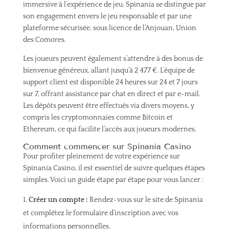
immersive à l’expérience de jeu. Spinania se distingue par
son engagement envers le jeu responsable et par une
plateforme sécurisée, sous licence de l’Anjouan, Union
des Comores.
Les joueurs peuvent également s’attendre à des bonus de
bienvenue généreux, allant jusqu’à 2 477 €. L’équipe de
support client est disponible 24 heures sur 24 et 7 jours
sur 7, offrant assistance par chat en direct et par e-mail.
Les dépôts peuvent être effectués via divers moyens, y
compris les cryptomonnaies comme Bitcoin et
Ethereum, ce qui facilite l’accès aux joueurs modernes.
Comment commencer sur Spinania Casino
Pour profiter pleinement de votre expérience sur
Spinania Casino, il est essentiel de suivre quelques étapes
simples. Voici un guide étape par étape pour vous lancer :
Créer un compte :
Rendez-vous sur le site de Spinania
et complétez le formulaire d’inscription avec vos
informations personnelles.