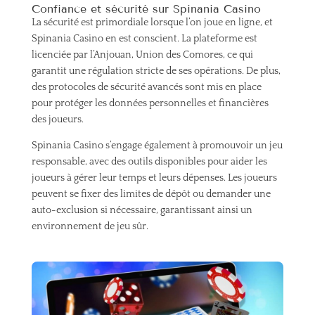
Confiance et sécurité sur Spinania Casino
La sécurité est primordiale lorsque l’on joue en ligne, et
Spinania Casino en est conscient. La plateforme est
licenciée par l’Anjouan, Union des Comores, ce qui
garantit une régulation stricte de ses opérations. De plus,
des protocoles de sécurité avancés sont mis en place
pour protéger les données personnelles et financières
des joueurs.
Spinania Casino s’engage également à promouvoir un jeu
responsable, avec des outils disponibles pour aider les
joueurs à gérer leur temps et leurs dépenses. Les joueurs
peuvent se fixer des limites de dépôt ou demander une
auto-exclusion si nécessaire, garantissant ainsi un
environnement de jeu sûr.