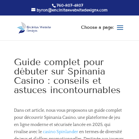
760-807-4807
byron@encinitaswebsitedesigns.com
Guide complet pour
débuter sur Spinania
Casino : conseils et
astuces incontournables
Dans cet article, nous vous proposons un guide complet
pour découvrir Spinania Casino, une plateforme de jeu
en ligne moderne et sécurisée lancée en 2025, qui
rivalise avec le
casino Spinlander
en termes de diversité