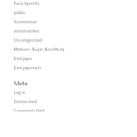
Paris Sportifs
public
Scommesse
stoiximatikes
Uncategorized
Μπόνους Χωρίς Κατάθεση
Στοίχημα
Στοιχηματικές
Meta
Log in
Entries feed
Comments feed
WordPress.org