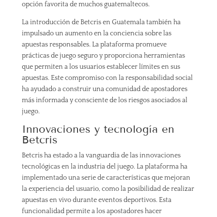
opción favorita de muchos guatemaltecos.
La introducción de Betcris en Guatemala también ha
impulsado un aumento en la conciencia sobre las
apuestas responsables. La plataforma promueve
prácticas de juego seguro y proporciona herramientas
que permiten a los usuarios establecer límites en sus
apuestas. Este compromiso con la responsabilidad social
ha ayudado a construir una comunidad de apostadores
más informada y consciente de los riesgos asociados al
juego.
Innovaciones y tecnología en
Betcris
Betcris ha estado a la vanguardia de las innovaciones
tecnológicas en la industria del juego. La plataforma ha
implementado una serie de características que mejoran
la experiencia del usuario, como la posibilidad de realizar
apuestas en vivo durante eventos deportivos. Esta
funcionalidad permite a los apostadores hacer