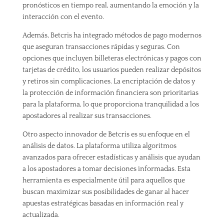
pronósticos en tiempo real, aumentando la emoción y la
interacción con el evento.
Además, Betcris ha integrado métodos de pago modernos
que aseguran transacciones rápidas y seguras. Con
opciones que incluyen billeteras electrónicas y pagos con
tarjetas de crédito, los usuarios pueden realizar depósitos
y retiros sin complicaciones. La encriptación de datos y
la protección de información financiera son prioritarias
para la plataforma, lo que proporciona tranquilidad a los
apostadores al realizar sus transacciones.
Otro aspecto innovador de Betcris es su enfoque en el
análisis de datos. La plataforma utiliza algoritmos
avanzados para ofrecer estadísticas y análisis que ayudan
a los apostadores a tomar decisiones informadas. Esta
herramienta es especialmente útil para aquellos que
buscan maximizar sus posibilidades de ganar al hacer
apuestas estratégicas basadas en información real y
actualizada.