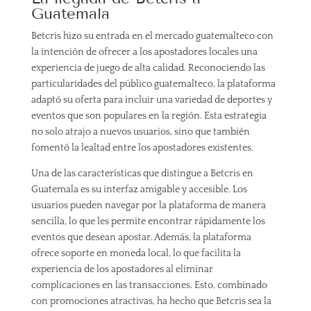
Guatemala
Betcris hizo su entrada en el mercado guatemalteco con
la intención de ofrecer a los apostadores locales una
experiencia de juego de alta calidad. Reconociendo las
particularidades del público guatemalteco, la plataforma
adaptó su oferta para incluir una variedad de deportes y
eventos que son populares en la región. Esta estrategia
no solo atrajo a nuevos usuarios, sino que también
fomentó la lealtad entre los apostadores existentes.
Una de las características que distingue a Betcris en
Guatemala es su interfaz amigable y accesible. Los
usuarios pueden navegar por la plataforma de manera
sencilla, lo que les permite encontrar rápidamente los
eventos que desean apostar. Además, la plataforma
ofrece soporte en moneda local, lo que facilita la
experiencia de los apostadores al eliminar
complicaciones en las transacciones. Esto, combinado
con promociones atractivas, ha hecho que Betcris sea la