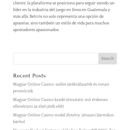
cliente, la plataforma se posiciona para seguir siendo un
líder en la industria del juego en línea en Guatemala y
más allá. Betcris no solo representa una opción de
apuestas, sino también un estilo de vida para muchos
apostadores apasionados.
Recent Posts
Magyar Online Casino: széles játékválaszték és vonzó
promóciók
Magyar Online Casino kezdő útmutató: mit érdemes
ellenőrizni az első játék előtt
Magyar Online Casino mobil élmény: játszani bármikor,
bárhol