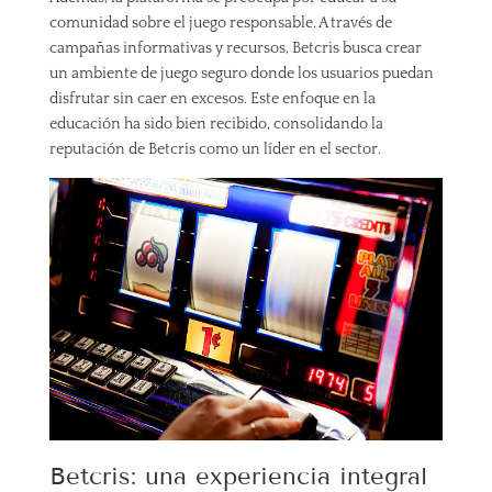
comunidad sobre el juego responsable. A través de
campañas informativas y recursos, Betcris busca crear
un ambiente de juego seguro donde los usuarios puedan
disfrutar sin caer en excesos. Este enfoque en la
educación ha sido bien recibido, consolidando la
reputación de Betcris como un líder en el sector.
Betcris: una experiencia integral