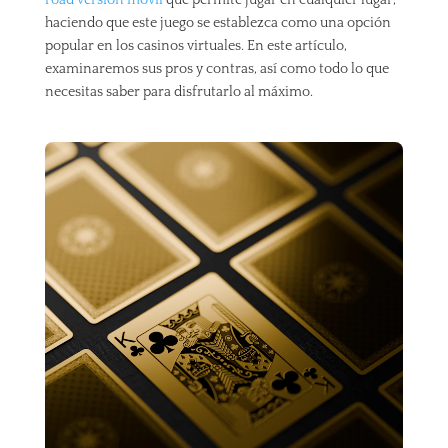
road versión móvil
que permite jugar en cualquier lugar,
haciendo que este juego se establezca como una opción
popular en los casinos virtuales. En este artículo,
examinaremos sus pros y contras, así como todo lo que
necesitas saber para disfrutarlo al máximo.