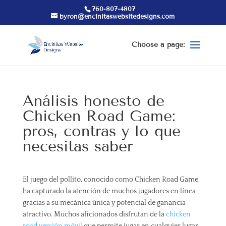
760-807-4807
byron@encinitaswebsitedesigns.com
Análisis honesto de
Chicken Road Game:
pros, contras y lo que
necesitas saber
El juego del pollito, conocido como Chicken Road Game,
ha capturado la atención de muchos jugadores en línea
gracias a su mecánica única y potencial de ganancia
atractivo. Muchos aficionados disfrutan de la
chicken