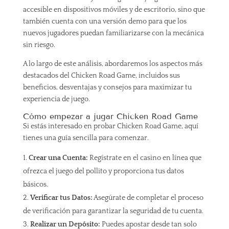
accesible en dispositivos móviles y de escritorio, sino que
también cuenta con una versión demo para que los
nuevos jugadores puedan familiarizarse con la mecánica
sin riesgo.
A lo largo de este análisis, abordaremos los aspectos más
destacados del Chicken Road Game, incluidos sus
beneficios, desventajas y consejos para maximizar tu
experiencia de juego.
Cómo empezar a jugar Chicken Road Game
Si estás interesado en probar Chicken Road Game, aquí
tienes una guía sencilla para comenzar.
Crear una Cuenta:
Regístrate en el casino en línea que
ofrezca el juego del pollito y proporciona tus datos
básicos.
Verificar tus Datos:
Asegúrate de completar el proceso
de verificación para garantizar la seguridad de tu cuenta.
Realizar un Depósito:
Puedes apostar desde tan solo