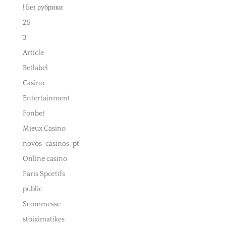
! Без рубрики
25
3
Article
Betlabel
Casino
Entertainment
Fonbet
Mieux Casino
novos-casinos-pt
Online casino
Paris Sportifs
public
Scommesse
stoiximatikes