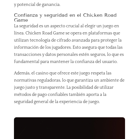
y potencial de ganancia.
Confianza y seguridad en el Chicken Road
Game
La seguridad es un aspecto crucial al elegir un juego en
línea. Chicken Road Game se opera en plataformas que
utilizan tecnología de cifrado avanzada para proteger la
información de los jugadores. Esto asegura que todas las
transacciones y datos personales estén seguros, lo que es
fundamental para mantener la confianza del usuario.
Además, el casino que ofrece este juego respeta las
normativas reguladoras, lo que garantiza un ambiente de
juego justo y transparente. La posibilidad de utilizar
métodos de pago confiables también aporta a la
seguridad general de la experiencia de juego.