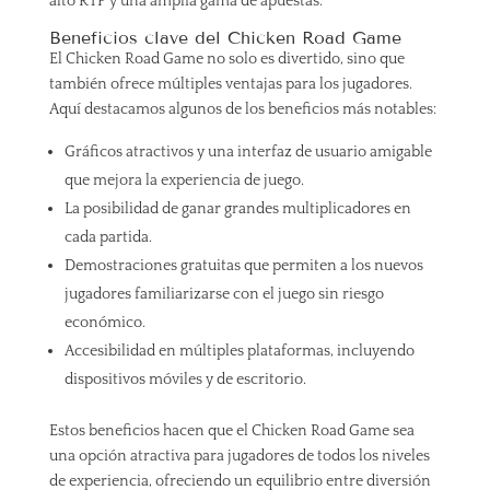
alto RTP y una amplia gama de apuestas.
Beneficios clave del Chicken Road Game
El Chicken Road Game no solo es divertido, sino que
también ofrece múltiples ventajas para los jugadores.
Aquí destacamos algunos de los beneficios más notables:
Gráficos atractivos y una interfaz de usuario amigable
que mejora la experiencia de juego.
La posibilidad de ganar grandes multiplicadores en
cada partida.
Demostraciones gratuitas que permiten a los nuevos
jugadores familiarizarse con el juego sin riesgo
económico.
Accesibilidad en múltiples plataformas, incluyendo
dispositivos móviles y de escritorio.
Estos beneficios hacen que el Chicken Road Game sea
una opción atractiva para jugadores de todos los niveles
de experiencia, ofreciendo un equilibrio entre diversión