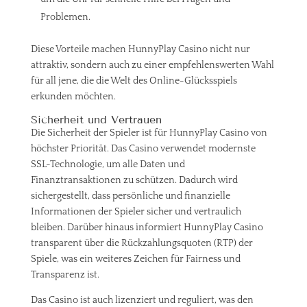
Problemen.
Diese Vorteile machen HunnyPlay Casino nicht nur
attraktiv, sondern auch zu einer empfehlenswerten Wahl
für all jene, die die Welt des Online-Glücksspiels
erkunden möchten.
Sicherheit und Vertrauen
Die Sicherheit der Spieler ist für HunnyPlay Casino von
höchster Priorität. Das Casino verwendet modernste
SSL-Technologie, um alle Daten und
Finanztransaktionen zu schützen. Dadurch wird
sichergestellt, dass persönliche und finanzielle
Informationen der Spieler sicher und vertraulich
bleiben. Darüber hinaus informiert HunnyPlay Casino
transparent über die Rückzahlungsquoten (RTP) der
Spiele, was ein weiteres Zeichen für Fairness und
Transparenz ist.
Das Casino ist auch lizenziert und reguliert, was den