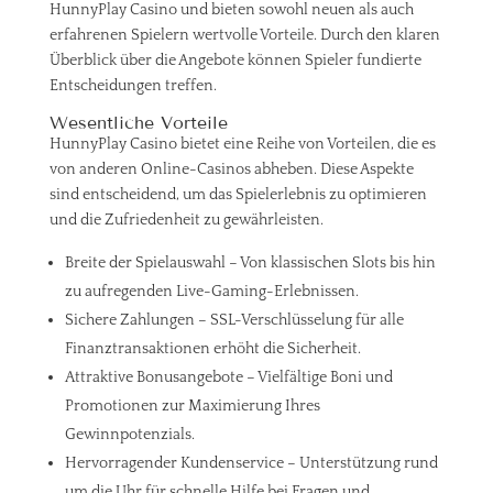
HunnyPlay Casino und bieten sowohl neuen als auch
erfahrenen Spielern wertvolle Vorteile. Durch den klaren
Überblick über die Angebote können Spieler fundierte
Entscheidungen treffen.
Wesentliche Vorteile
HunnyPlay Casino bietet eine Reihe von Vorteilen, die es
von anderen Online-Casinos abheben. Diese Aspekte
sind entscheidend, um das Spielerlebnis zu optimieren
und die Zufriedenheit zu gewährleisten.
Breite der Spielauswahl – Von klassischen Slots bis hin
zu aufregenden Live-Gaming-Erlebnissen.
Sichere Zahlungen – SSL-Verschlüsselung für alle
Finanztransaktionen erhöht die Sicherheit.
Attraktive Bonusangebote – Vielfältige Boni und
Promotionen zur Maximierung Ihres
Gewinnpotenzials.
Hervorragender Kundenservice – Unterstützung rund
um die Uhr für schnelle Hilfe bei Fragen und