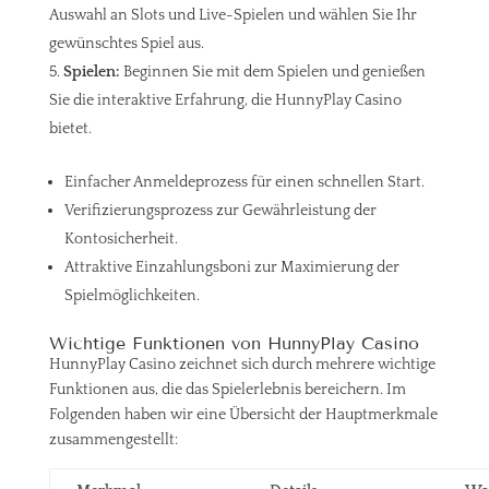
Auswahl an Slots und Live-Spielen und wählen Sie Ihr
gewünschtes Spiel aus.
Spielen:
Beginnen Sie mit dem Spielen und genießen
Sie die interaktive Erfahrung, die HunnyPlay Casino
bietet.
Einfacher Anmeldeprozess für einen schnellen Start.
Verifizierungsprozess zur Gewährleistung der
Kontosicherheit.
Attraktive Einzahlungsboni zur Maximierung der
Spielmöglichkeiten.
Wichtige Funktionen von HunnyPlay Casino
HunnyPlay Casino zeichnet sich durch mehrere wichtige
Funktionen aus, die das Spielerlebnis bereichern. Im
Folgenden haben wir eine Übersicht der Hauptmerkmale
zusammengestellt: