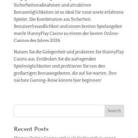
Sicherheitsmaßnahmen und attraktiven
Bonusmöglichkeiten ist es ideal für neue sowie erfahrene
Spieler. Die Kombination aus Sicherheit,
Benutzerfreundlichkeit und einem breiten Spielangebot
macht HunnyPlay Casino zu einem der besten Online-
Casinos des Jahres 2026.
Nutzen Sie die Gelegenheit und probieren Sie HunnyPlay
Casino aus. Entdecken Sie die aufregenden
Spielmöglichkeiten und profitieren Sie von den
großartigen Bonusangeboten, die auf Sie warten. Ihre
nächste Gaming-Reise könnte hier beginnen!
Recent Posts