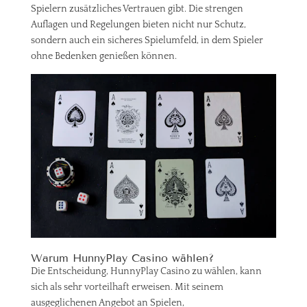
Spielern zusätzliches Vertrauen gibt. Die strengen
Auflagen und Regelungen bieten nicht nur Schutz,
sondern auch ein sicheres Spielumfeld, in dem Spieler
ohne Bedenken genießen können.
Warum HunnyPlay Casino wählen?
Die Entscheidung, HunnyPlay Casino zu wählen, kann
sich als sehr vorteilhaft erweisen. Mit seinem
ausgeglichenen Angebot an Spielen,