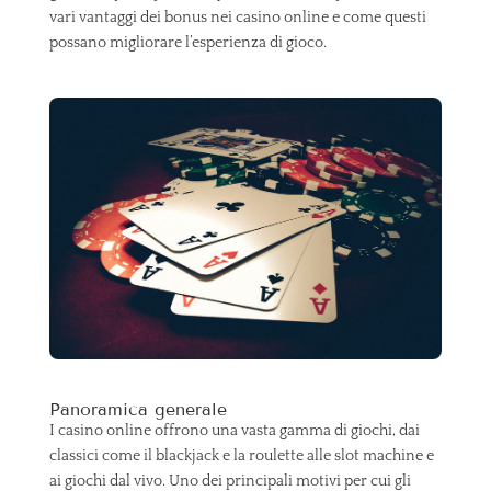
vari vantaggi dei bonus nei casino online e come questi
possano migliorare l’esperienza di gioco.
Panoramica generale
I casino online offrono una vasta gamma di giochi, dai
classici come il blackjack e la roulette alle slot machine e
ai giochi dal vivo. Uno dei principali motivi per cui gli