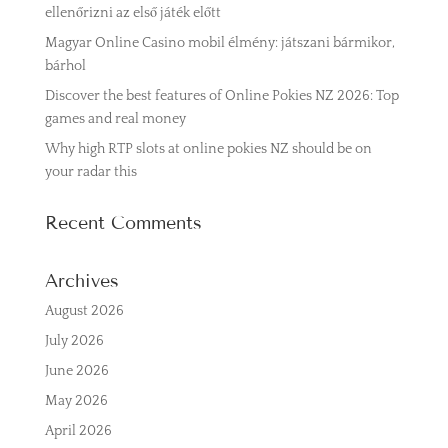
ellenőrizni az első játék előtt
Magyar Online Casino mobil élmény: játszani bármikor,
bárhol
Discover the best features of Online Pokies NZ 2026: Top
games and real money
Why high RTP slots at online pokies NZ should be on
your radar this
Recent Comments
Archives
August 2026
July 2026
June 2026
May 2026
April 2026