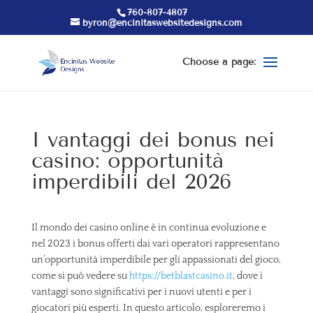
760-807-4807
byron@encinitaswebsitedesigns.com
I vantaggi dei bonus nei
casino: opportunità
imperdibili del 2026
Il mondo dei casino online è in continua evoluzione e
nel 2023 i bonus offerti dai vari operatori rappresentano
un’opportunità imperdibile per gli appassionati del gioco,
come si può vedere su
https://betblastcasino.it
, dove i
vantaggi sono significativi per i nuovi utenti e per i
giocatori più esperti. In questo articolo, esploreremo i