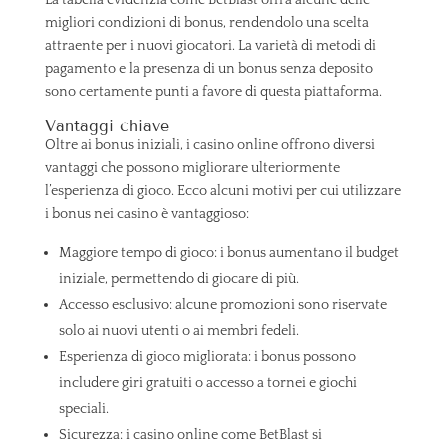
La tabella evidenzia come BetBlast offra alcune delle
migliori condizioni di bonus, rendendolo una scelta
attraente per i nuovi giocatori. La varietà di metodi di
pagamento e la presenza di un bonus senza deposito
sono certamente punti a favore di questa piattaforma.
Vantaggi chiave
Oltre ai bonus iniziali, i casino online offrono diversi
vantaggi che possono migliorare ulteriormente
l’esperienza di gioco. Ecco alcuni motivi per cui utilizzare
i bonus nei casino è vantaggioso:
Maggiore tempo di gioco: i bonus aumentano il budget
iniziale, permettendo di giocare di più.
Accesso esclusivo: alcune promozioni sono riservate
solo ai nuovi utenti o ai membri fedeli.
Esperienza di gioco migliorata: i bonus possono
includere giri gratuiti o accesso a tornei e giochi
speciali.
Sicurezza: i casino online come BetBlast si