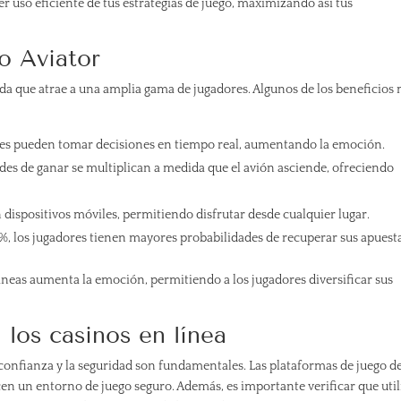
r uso eficiente de tus estrategias de juego, maximizando así tus
o Aviator
iada que atrae a una amplia gama de jugadores. Algunos de los beneficios
ores pueden tomar decisiones en tiempo real, aumentando la emoción.
es de ganar se multiplican a medida que el avión asciende, ofreciendo
 dispositivos móviles, permitiendo disfrutar desde cualquier lugar.
%, los jugadores tienen mayores probabilidades de recuperar sus apuesta
táneas aumenta la emoción, permitiendo a los jugadores diversificar sus
 los casinos en línea
 la confianza y la seguridad son fundamentales. Las plataformas de juego 
cen un entorno de juego seguro. Además, es importante verificar que uti