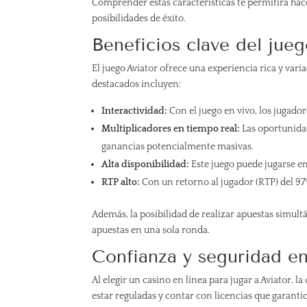
Comprender estas características te permitirá hace
posibilidades de éxito.
Beneficios clave del jueg
El juego Aviator ofrece una experiencia rica y var
destacados incluyen:
Interactividad:
Con el juego en vivo, los jugad
Multiplicadores en tiempo real:
Las oportunidad
ganancias potencialmente masivas.
Alta disponibilidad:
Este juego puede jugarse en
RTP alto:
Con un retorno al jugador (RTP) del 97
Además, la posibilidad de realizar apuestas simul
apuestas en una sola ronda.
Confianza y seguridad en
Al elegir un casino en línea para jugar a Aviator,
estar reguladas y contar con licencias que garanti