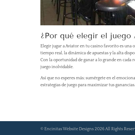
¿Por qué elegir el juego
Elegir jugar a Aviator en tu casino favorito es un
tiempo real, la dinámica de apuestas y la alta dispo
Con la oportunidad de ganar a lo grande en cada 
juego inolvidable.
Así que no esperes más; sumérgete en el emociona
estrategias de juego para maximizar tus ganancias
© Encinitas Website Designs
2026
All Rights Rese