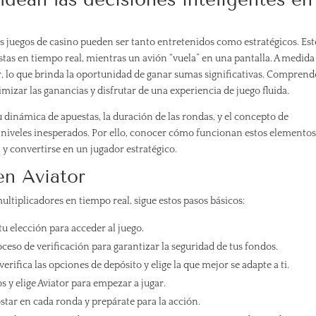
os juegos de casino pueden ser tanto entretenidos como estratégicos. Est
estas en tiempo real, mientras un avión “vuela” en una pantalla. A medida
or, lo que brinda la oportunidad de ganar sumas significativas. Comprend
mizar las ganancias y disfrutar de una experiencia de juego fluida.
u dinámica de apuestas, la duración de las rondas, y el concepto de
a niveles inesperados. Por ello, conocer cómo funcionan estos elemento
 y convertirse en un jugador estratégico.
n Aviator
ultiplicadores en tiempo real, sigue estos pasos básicos:
tu elección para acceder al juego.
ceso de verificación para garantizar la seguridad de tus fondos.
erifica las opciones de depósito y elige la que mejor se adapte a ti.
s y elige Aviator para empezar a jugar.
tar en cada ronda y prepárate para la acción.