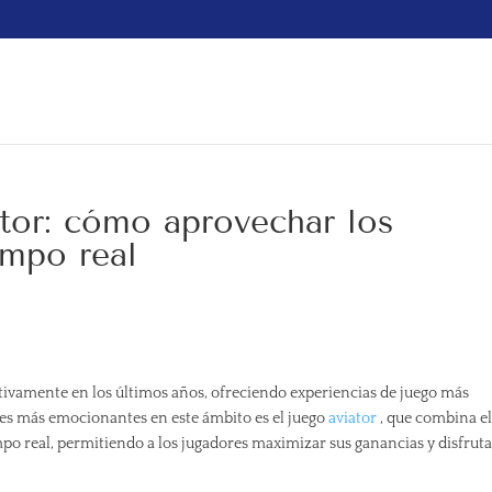
ator: cómo aprovechar los
empo real
tivamente en los últimos años, ofreciendo experiencias de juego más
es más emocionantes en este ámbito es el juego
aviator
, que combina e
mpo real, permitiendo a los jugadores maximizar sus ganancias y disfruta