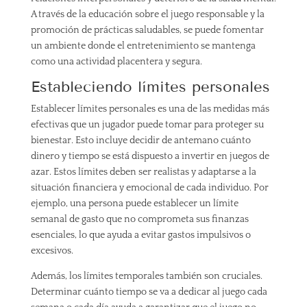
A través de la educación sobre el juego responsable y la
promoción de prácticas saludables, se puede fomentar
un ambiente donde el entretenimiento se mantenga
como una actividad placentera y segura.
Estableciendo límites personales
Establecer límites personales es una de las medidas más
efectivas que un jugador puede tomar para proteger su
bienestar. Esto incluye decidir de antemano cuánto
dinero y tiempo se está dispuesto a invertir en juegos de
azar. Estos límites deben ser realistas y adaptarse a la
situación financiera y emocional de cada individuo. Por
ejemplo, una persona puede establecer un límite
semanal de gasto que no comprometa sus finanzas
esenciales, lo que ayuda a evitar gastos impulsivos o
excesivos.
Además, los límites temporales también son cruciales.
Determinar cuánto tiempo se va a dedicar al juego cada