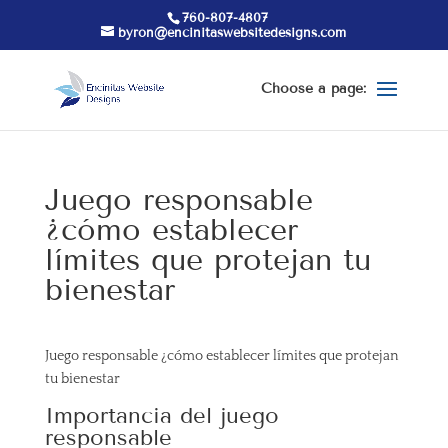
760-807-4807
byron@encinitaswebsitedesigns.com
Juego responsable
¿cómo establecer
límites que protejan tu
bienestar
Juego responsable ¿cómo establecer límites que protejan
tu bienestar
Importancia del juego
responsable