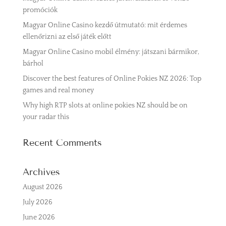
promóciók
Magyar Online Casino kezdő útmutató: mit érdemes
ellenőrizni az első játék előtt
Magyar Online Casino mobil élmény: játszani bármikor,
bárhol
Discover the best features of Online Pokies NZ 2026: Top
games and real money
Why high RTP slots at online pokies NZ should be on
your radar this
Recent Comments
Archives
August 2026
July 2026
June 2026