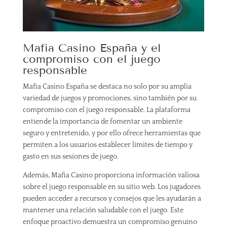
Mafia Casino España y el
compromiso con el juego
responsable
Mafia Casino España se destaca no solo por su amplia
variedad de juegos y promociones, sino también por su
compromiso con el juego responsable. La plataforma
entiende la importancia de fomentar un ambiente
seguro y entretenido, y por ello ofrece herramientas que
permiten a los usuarios establecer límites de tiempo y
gasto en sus sesiones de juego.
Además, Mafia Casino proporciona información valiosa
sobre el juego responsable en su sitio web. Los jugadores
pueden acceder a recursos y consejos que les ayudarán a
mantener una relación saludable con el juego. Este
enfoque proactivo demuestra un compromiso genuino