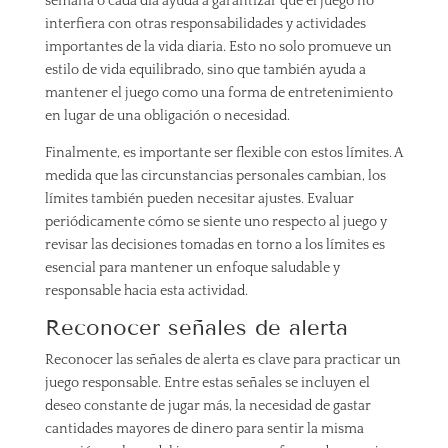
semana o cada día ayuda a garantizar que el juego no
interfiera con otras responsabilidades y actividades
importantes de la vida diaria. Esto no solo promueve un
estilo de vida equilibrado, sino que también ayuda a
mantener el juego como una forma de entretenimiento
en lugar de una obligación o necesidad.
Finalmente, es importante ser flexible con estos límites. A
medida que las circunstancias personales cambian, los
límites también pueden necesitar ajustes. Evaluar
periódicamente cómo se siente uno respecto al juego y
revisar las decisiones tomadas en torno a los límites es
esencial para mantener un enfoque saludable y
responsable hacia esta actividad.
Reconocer señales de alerta
Reconocer las señales de alerta es clave para practicar un
juego responsable. Entre estas señales se incluyen el
deseo constante de jugar más, la necesidad de gastar
cantidades mayores de dinero para sentir la misma