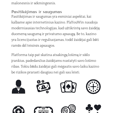
malonesnis ir sėkmingesnis.
Pasitikėjimas ir saugumas
Pasitikėjimas ir saugumas yra esminiai aspektai, kai
kalbame apie internetinius kazino. PlaYouWin naudoja
moderniausias technologijas, kad užtikrintų savo žaidėjų
duomenų saugumą ir privatumo apsaugą. Be to, kazino
yra licencijuotas ir reguliuojamas, todėl žaidėjai gali būti
ramūs dėl teisinės apsaugos.
Platforma taip pat skatina atsakingą lošimą ir siūlo
įrankius, padedančius žaidėjams nustatyti savo lošimo
ribas. Tokiu būdu žaidėjai gali mėgautis savo laiku kazino
be rizikos prarasti daugiau nei gali sau leisti.