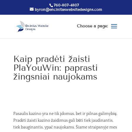
760-807-4807
byron@encinitaswebsitedesigns.com
Kaip pradėti žaisti
PlaYouWin: paprasti
žingsniai naujokams
Pasaulis kazino yra ne tik įdomus, bet ir pilnas galimybių.
Pradėti žaisti kazino žaidimus gali būti tiek jaudinantis,
tiek bauginantis, ypač naujokams. Šiame straipsnyje mes