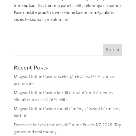
įrankių, kad jūsų žaidimų patirtis būtų sėkminga ir maloni.
Pasiruoškite pradėti savo kelionę kazino ir mėgaukitės
visais teikiamais privalumais!
Recent Posts
Magyar Online Casino: széles játékválaszték és vonzó
promóciók
Magyar Online Casino kezdő útmutató: mit érdemes
ellenőrizni az első játék előtt
Magyar Online Casino mobil élmény: játszani bármikor,
bárhol
Discover the best features of Online Pokies NZ 2026: Top
games and real money