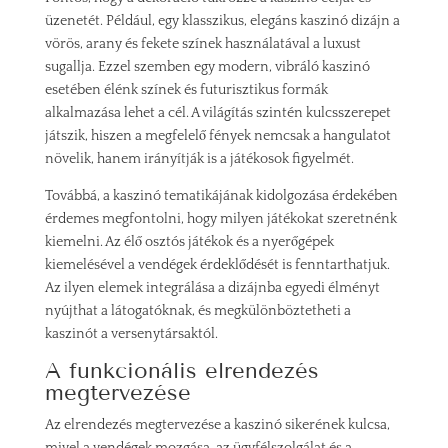
üzenetét. Például, egy klasszikus, elegáns kaszinó dizájn a
vörös, arany és fekete színek használatával a luxust
sugallja. Ezzel szemben egy modern, vibráló kaszinó
esetében élénk színek és futurisztikus formák
alkalmazása lehet a cél. A világítás szintén kulcsszerepet
játszik, hiszen a megfelelő fények nemcsak a hangulatot
növelik, hanem irányítják is a játékosok figyelmét.
Továbbá, a kaszinó tematikájának kidolgozása érdekében
érdemes megfontolni, hogy milyen játékokat szeretnénk
kiemelni. Az élő osztós játékok és a nyerőgépek
kiemelésével a vendégek érdeklődését is fenntarthatjuk.
Az ilyen elemek integrálása a dizájnba egyedi élményt
nyújthat a látogatóknak, és megkülönböztetheti a
kaszinót a versenytársaktól.
A funkcionális elrendezés
megtervezése
Az elrendezés megtervezése a kaszinó sikerének kulcsa,