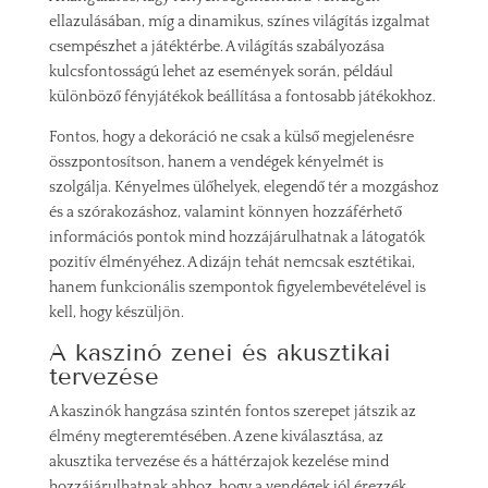
ellazulásában, míg a dinamikus, színes világítás izgalmat
csempészhet a játéktérbe. A világítás szabályozása
kulcsfontosságú lehet az események során, például
különböző fényjátékok beállítása a fontosabb játékokhoz.
Fontos, hogy a dekoráció ne csak a külső megjelenésre
összpontosítson, hanem a vendégek kényelmét is
szolgálja. Kényelmes ülőhelyek, elegendő tér a mozgáshoz
és a szórakozáshoz, valamint könnyen hozzáférhető
információs pontok mind hozzájárulhatnak a látogatók
pozitív élményéhez. A dizájn tehát nemcsak esztétikai,
hanem funkcionális szempontok figyelembevételével is
kell, hogy készüljön.
A kaszinó zenei és akusztikai
tervezése
A kaszinók hangzása szintén fontos szerepet játszik az
élmény megteremtésében. A zene kiválasztása, az
akusztika tervezése és a háttérzajok kezelése mind
hozzájárulhatnak ahhoz, hogy a vendégek jól érezzék