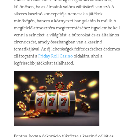
A kaszinó kialakítása mindig is izgalmas kihívás volt,
különösen, ha az álmaink valóra váltásáról van szó. A
sikeres kaszinó koncepciója nemcsak a játékok
minőségén, hanem a környezet hangulatán is múlik. A
megfelelő atmoszféra megteremtéséhez figyelembe kell
venni a színeket, a világítást, a bútorokat és az általános
elrendezést, amely összhangban van a kaszinó
tematikájával. Az új lehetőségek felfedezéséhez érdemes
ellátogatni a
Friday Roll Casino
oldalára, ahol a
legfrissebb játékokat találhatod.
Fontos, hogy a dekoráció tükrözze a kaszinó célját és