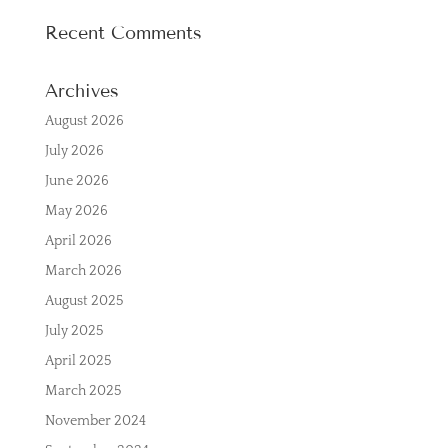
Recent Comments
Archives
August 2026
July 2026
June 2026
May 2026
April 2026
March 2026
August 2025
July 2025
April 2025
March 2025
November 2024