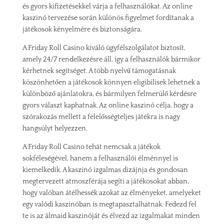
és gyors kifizetésekkel várja a felhasználókat. Az online
kaszinó tervezése során különös figyelmet fordítanak a
játékosok kényelmére és biztonságára.
A Friday Roll Casino kiváló ügyfélszolgálatot biztosít,
amely 24/7 rendelkezésre áll, így a felhasználók bármikor
kérhetnek segítséget. A több nyelvű támogatásnak
köszönhetően a játékosok könnyen eligibilisek lehetnek a
különböző ajánlatokra, és bármilyen felmerülő kérdésre
gyors választ kaphatnak. Az online kaszinó célja, hogy a
szórakozás mellett a felelősségteljes játékra is nagy
hangsúlyt helyezzen.
A Friday Roll Casino tehát nemcsak a játékok
sokféleségével, hanem a felhasználói élménnyel is
kiemelkedik. A kaszinó izgalmas dizájnja és gondosan
megtervezett atmoszférája segíti a játékosokat abban,
hogy valóban átélhessék azokat az élményeket, amelyeket
egy valódi kaszinóban is megtapasztalhatnak. Fedezd fel
te is az álmaid kaszinóját és élvezd az izgalmakat minden