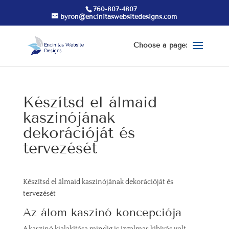
760-807-4807
byron@encinitaswebsitedesigns.com
Készítsd el álmaid
kaszinójának
dekorációját és
tervezését
Készítsd el álmaid kaszinójának dekorációját és
tervezését
Az álom kaszinó koncepciója