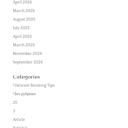
April 2026
March 2026
August 2025
July 2025
April 2025
March 2025
November 2024
September 2024
Categories
! Valorant Boosting Tips
! Без рубрики
25
3
Article