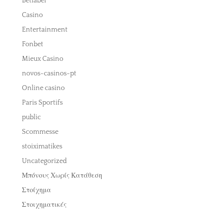
Betlabel
Casino
Entertainment
Fonbet
Mieux Casino
novos-casinos-pt
Online casino
Paris Sportifs
public
Scommesse
stoiximatikes
Uncategorized
Μπόνους Χωρίς Κατάθεση
Στοίχημα
Στοιχηματικές