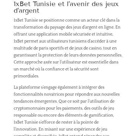
1xBet Tunisie et l’avenir des jeux
d’argent
1xBet Tunisie se positionne comme un acteur clé dans la
transformation du paysage des jeux d’argent en ligne. En
offrant une application mobile sécurisée et intuitive,
1xBet permet aux utilisateurs tunisiens d’accéder à une
multitude de paris sportifs et de jeux de casino, tout en
garantissant la protection de leurs données personnelles.
Cette approche axée sur l’utilisateur est essentielle dans
un marché où la confiance et la sécurité sont
primordiales.
La plateforme s’engage également à intégrer des
fonctionnalités novatrices pour répondre aux nouvelles
tendances émergentes. Que ce soit par l’utilisation de
cryptomonnaies pour les paiements, des outils de jeu
responsable ou encore des éléments de gamification,
1xBet Tunisie s’efforce de rester à la pointe de
l’innovation. En misant sur une expérience de jeu