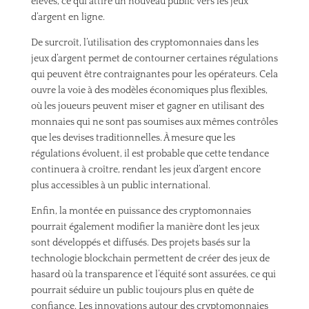
élevés, ce qui attire un nouveau public vers les jeux
d’argent en ligne.
De surcroît, l’utilisation des cryptomonnaies dans les
jeux d’argent permet de contourner certaines régulations
qui peuvent être contraignantes pour les opérateurs. Cela
ouvre la voie à des modèles économiques plus flexibles,
où les joueurs peuvent miser et gagner en utilisant des
monnaies qui ne sont pas soumises aux mêmes contrôles
que les devises traditionnelles. À mesure que les
régulations évoluent, il est probable que cette tendance
continuera à croître, rendant les jeux d’argent encore
plus accessibles à un public international.
Enfin, la montée en puissance des cryptomonnaies
pourrait également modifier la manière dont les jeux
sont développés et diffusés. Des projets basés sur la
technologie blockchain permettent de créer des jeux de
hasard où la transparence et l’équité sont assurées, ce qui
pourrait séduire un public toujours plus en quête de
confiance. Les innovations autour des cryptomonnaies