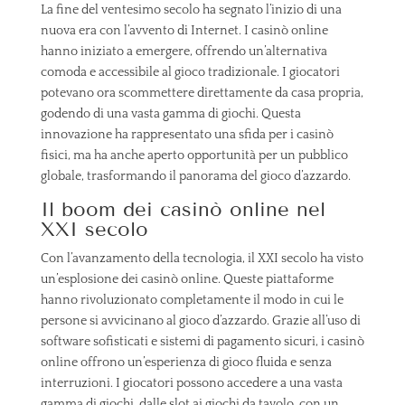
La fine del ventesimo secolo ha segnato l’inizio di una
nuova era con l’avvento di Internet. I casinò online
hanno iniziato a emergere, offrendo un’alternativa
comoda e accessibile al gioco tradizionale. I giocatori
potevano ora scommettere direttamente da casa propria,
godendo di una vasta gamma di giochi. Questa
innovazione ha rappresentato una sfida per i casinò
fisici, ma ha anche aperto opportunità per un pubblico
globale, trasformando il panorama del gioco d’azzardo.
Il boom dei casinò online nel
XXI secolo
Con l’avanzamento della tecnologia, il XXI secolo ha visto
un’esplosione dei casinò online. Queste piattaforme
hanno rivoluzionato completamente il modo in cui le
persone si avvicinano al gioco d’azzardo. Grazie all’uso di
software sofisticati e sistemi di pagamento sicuri, i casinò
online offrono un’esperienza di gioco fluida e senza
interruzioni. I giocatori possono accedere a una vasta
gamma di giochi, dalle slot ai giochi da tavolo, con un