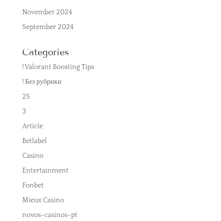
November 2024
September 2024
Categories
! Valorant Boosting Tips
! Без рубрики
25
3
Article
Betlabel
Casino
Entertainment
Fonbet
Mieux Casino
novos-casinos-pt