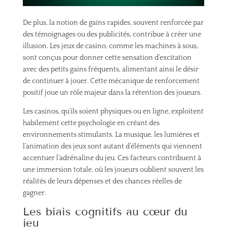
De plus, la notion de gains rapides, souvent renforcée par
des témoignages ou des publicités, contribue à créer une
illusion. Les jeux de casino, comme les machines à sous,
sont conçus pour donner cette sensation d’excitation
avec des petits gains fréquents, alimentant ainsi le désir
de continuer à jouer. Cette mécanique de renforcement
positif joue un rôle majeur dans la rétention des joueurs.
Les casinos, qu’ils soient physiques ou en ligne, exploitent
habilement cette psychologie en créant des
environnements stimulants. La musique, les lumières et
l’animation des jeux sont autant d’éléments qui viennent
accentuer l’adrénaline du jeu. Ces facteurs contribuent à
une immersion totale, où les joueurs oublient souvent les
réalités de leurs dépenses et des chances réelles de
gagner.
Les biais cognitifs au cœur du
jeu