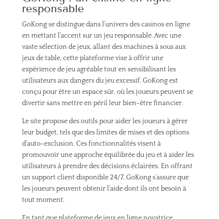
responsable
GoKong se distingue dans l’univers des casinos en ligne
en mettant l’accent sur un jeu responsable. Avec une
vaste sélection de jeux, allant des machines à sous aux
jeux de table, cette plateforme vise à offrir une
expérience de jeu agréable tout en sensibilisant les
utilisateurs aux dangers du jeu excessif. GoKong est
conçu pour être un espace sûr, où les joueurs peuvent se
divertir sans mettre en péril leur bien-être financier.
Le site propose des outils pour aider les joueurs à gérer
leur budget, tels que des limites de mises et des options
d’auto-exclusion. Ces fonctionnalités visent à
promouvoir une approche équilibrée du jeu et à aider les
utilisateurs à prendre des décisions éclairées. En offrant
un support client disponible 24/7, GoKong s’assure que
les joueurs peuvent obtenir l’aide dont ils ont besoin à
tout moment.
En tant que plateforme de jeux en ligne novatrice,