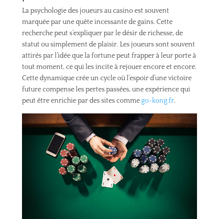
La psychologie des joueurs au casino est souvent
marquée par une quête incessante de gains. Cette
recherche peut s’expliquer par le désir de richesse, de
statut ou simplement de plaisir. Les joueurs sont souvent
attirés par l’idée que la fortune peut frapper à leur porte à
tout moment, ce qui les incite à rejouer encore et encore.
Cette dynamique crée un cycle où l’espoir d’une victoire
future compense les pertes passées, une expérience qui
peut être enrichie par des sites comme
go-kong.fr
.