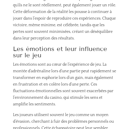
qu’ils ne le sont réellement, peut également jouer un rôle.
Cette déformation de la réalité les pousse à continuer à
jouer dans l’espoir de reproduire ces expériences. Chaque
victoire, même minime, est célébrée, tandis que les
pertes sont souvent minimisées, créant un déséquilibre
dans leur perception des résultats.
Les émotions et leur influence
sur le jeu
Les émotions sont au cœur de l’expérience de jeu. La
montée d’adrénaline lors d’une partie peut rapidement se
transformer en euphorie lors d’un gain, mais également
en frustration et en colère lors d’une perte. Ces
fluctuations émotionnelles sont souvent exacerbées par
l’environnement du casino, qui stimule les sens et
amplifie les sentiments.
Les joueurs utilisent souvent le jeu comme un moyen
d’évasion, cherchant à fuir des problèmes personnels ou
professionnels. Cette échappatoire peut leur sembler