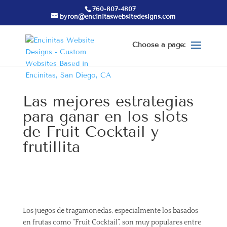
760-807-4807
byron@encinitaswebsitedesigns.com
Las mejores estrategias
para ganar en los slots
de Fruit Cocktail y
frutillita
Los juegos de tragamonedas, especialmente los basados
en frutas como “Fruit Cocktail”, son muy populares entre