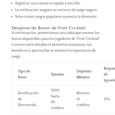
Registrar una cuenta es rápido y sencillo.
La verificación asegura un entorno de juego seguro.
Seleccionar juegos populares aumenta la diversión.
Desglose de Bonos de Fruit Cocktail
A continuación, presentamos una tabla que resume los
bonos disponibles para los jugadores de “Fruit Cocktail”.
Conocer estos detalles te permitirá maximizar tus
beneficios y aprovechar al máximo tu experiencia de
juego.
Requis
Tipo de
Depósito
Tamaño
de
Bono
Mínimo
Apues
100%
Bonificación
Mínimo
hasta
de
10
20x
90
Bienvenida
créditos
créditos