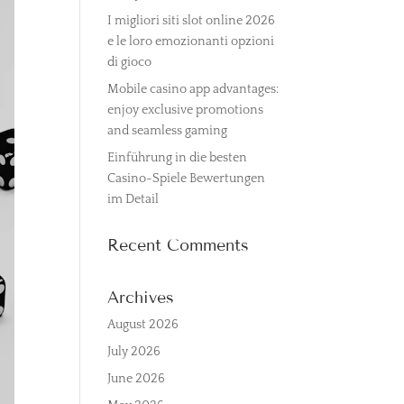
I migliori siti slot online 2026
e le loro emozionanti opzioni
di gioco
Mobile casino app advantages:
enjoy exclusive promotions
and seamless gaming
Einführung in die besten
Casino-Spiele Bewertungen
im Detail
Recent Comments
Archives
August 2026
July 2026
June 2026