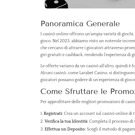
Panoramica Generale
I casinò online offrono un’ampia varietà di giochi,
gioco. Nel 2023, abbiamo visto un notevole incre
che cercano di attrarre i giocatori attraverso pr
giri gratuiti e cashback, rendendo l’esperienza di g
Le offerte variano da un casinò all’altro, quindi è
Alcuni casinò, come Larabet Casino, si distinguono
giocatori possano godere di un’esperienza di gioco 
Come Sfruttare le Promo
Per approfittare delle migliori promozioni di casin
Registrati:
Crea un account sul casinò online di t
Verifica la tua Identità:
Completa il processo di v
Effettua un Deposito:
Scegli il metodo di pagame