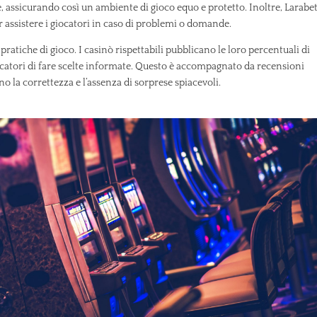
 assicurando così un ambiente di gioco equo e protetto. Inoltre, Larabe
per assistere i giocatori in caso di problemi o domande.
ratiche di gioco. I casinò rispettabili pubblicano le loro percentuali di
iocatori di fare scelte informate. Questo è accompagnato da recensioni
no la correttezza e l’assenza di sorprese spiacevoli.