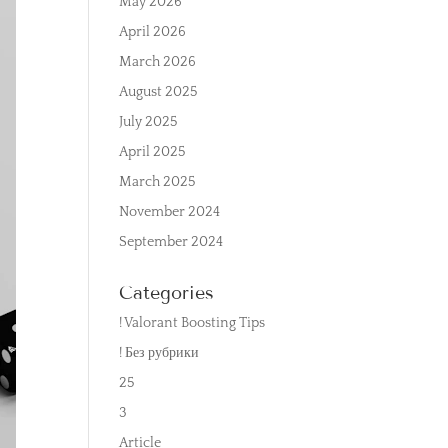
May 2026
April 2026
March 2026
August 2025
July 2025
April 2025
March 2025
November 2024
September 2024
Categories
! Valorant Boosting Tips
! Без рубрики
25
3
Article