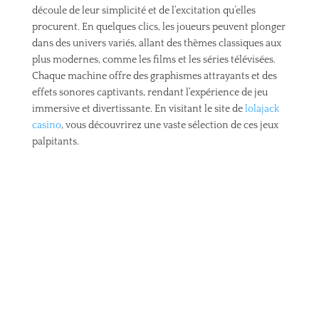
découle de leur simplicité et de l’excitation qu’elles
procurent. En quelques clics, les joueurs peuvent plonger
dans des univers variés, allant des thèmes classiques aux
plus modernes, comme les films et les séries télévisées.
Chaque machine offre des graphismes attrayants et des
effets sonores captivants, rendant l’expérience de jeu
immersive et divertissante. En visitant le site de
lolajack
casino
, vous découvrirez une vaste sélection de ces jeux
palpitants.