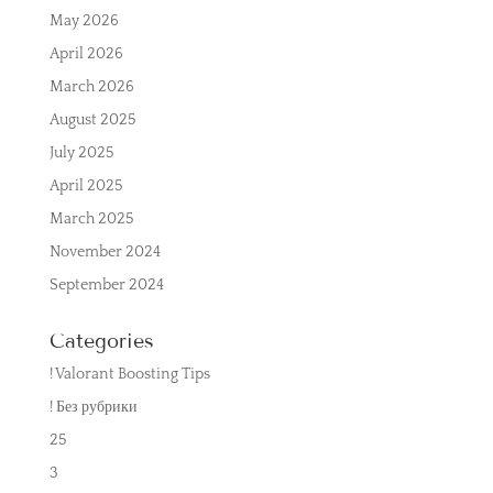
May 2026
April 2026
March 2026
August 2025
July 2025
April 2025
March 2025
November 2024
September 2024
Categories
! Valorant Boosting Tips
! Без рубрики
25
3