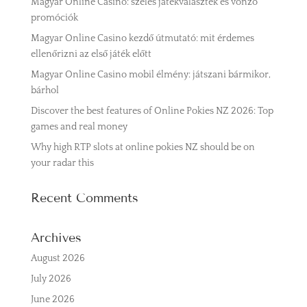
Magyar Online Casino: széles játékválaszték és vonzó
promóciók
Magyar Online Casino kezdő útmutató: mit érdemes
ellenőrizni az első játék előtt
Magyar Online Casino mobil élmény: játszani bármikor,
bárhol
Discover the best features of Online Pokies NZ 2026: Top
games and real money
Why high RTP slots at online pokies NZ should be on
your radar this
Recent Comments
Archives
August 2026
July 2026
June 2026