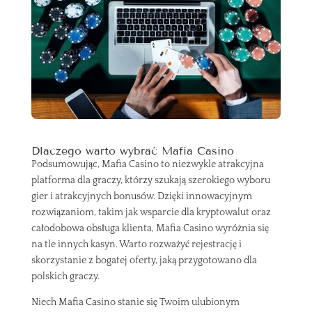
Dlaczego warto wybrać Mafia Casino
Podsumowując, Mafia Casino to niezwykle atrakcyjna
platforma dla graczy, którzy szukają szerokiego wyboru
gier i atrakcyjnych bonusów. Dzięki innowacyjnym
rozwiązaniom, takim jak wsparcie dla kryptowalut oraz
całodobowa obsługa klienta, Mafia Casino wyróżnia się
na tle innych kasyn. Warto rozważyć rejestrację i
skorzystanie z bogatej oferty, jaką przygotowano dla
polskich graczy.
Niech Mafia Casino stanie się Twoim ulubionym