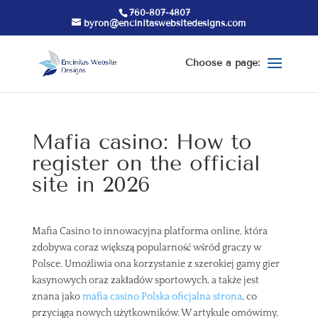
760-807-4807
byron@encinitaswebsitedesigns.com
Mafia casino: How to
register on the official
site in 2026
Mafia Casino to innowacyjna platforma online, która
zdobywa coraz większą popularność wśród graczy w
Polsce. Umożliwia ona korzystanie z szerokiej gamy gier
kasynowych oraz zakładów sportowych, a także jest
znana jako
mafia casino Polska oficjalna strona
, co
przyciąga nowych użytkowników. W artykule omówimy,