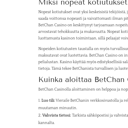
Miksi nopeat kotiutukset
Nopeat kotiutukset ovat yksi keskeisistä tekijöistä
saada voittonsa nopeasti ja vaivattomasti ilman pi
BetChan Casino on keskittynyt tarjoamaan nopeita k
arvostavat tehokkuutta ja mukavuutta. Nopeat koti
luottamusta kasinon toimintaan, sillä pelaajat voiva
Nopeiden kotiutusten taustalla on myös turvallisuus
maksutavat ovat luotettavia. BetChan Casino on i
pelialustan. Kasino käyttää myös edistyksellisiä sa
tietoja. Tämä tekee BetChanista turvallisen ja luot
Kuinka aloittaa BetChan 
BetChan Casinolla aloittaminen on helppoa ja nop
Luo tili:
Vieraile BetChanin verkkosivustolla ja rek
muutaman minuutin.
Vahvista tietosi:
Tarkista sähköpostisi ja vahvist
kannalta.