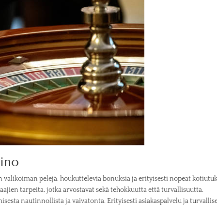
sino
 valikoiman pelejä, houkuttelevia bonuksia ja erityisesti nopeat kotiutuk
ien tarpeita, jotka arvostavat sekä tehokkuutta että turvallisuutta.
esta nautinnollista ja vaivatonta. Erityisesti asiakaspalvelu ja turvallis