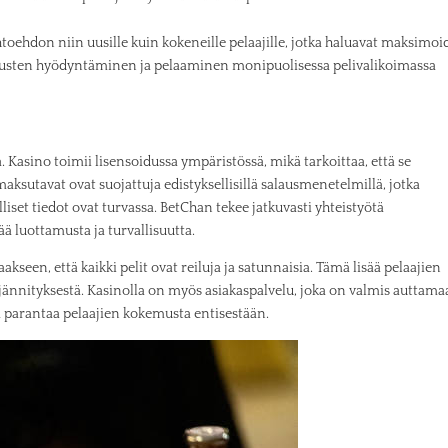
oehdon niin uusille kuin kokeneille pelaajille, jotka haluavat maksimoi
nusten hyödyntäminen ja pelaaminen monipuolisessa pelivalikoimassa
. Kasino toimii lisensoidussa ympäristössä, mikä tarkoittaa, että se
aksutavat ovat suojattuja edistyksellisillä salausmenetelmillä, jotka
lliset tiedot ovat turvassa. BetChan tekee jatkuvasti yhteistyötä
 luottamusta ja turvallisuutta.
kseen, että kaikki pelit ovat reiluja ja satunnaisia. Tämä lisää pelaajien
 jännityksestä. Kasinolla on myös asiakaspalvelu, joka on valmis auttam
ä parantaa pelaajien kokemusta entisestään.