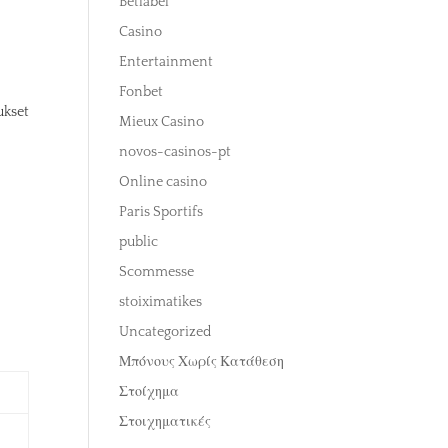
Betlabel
Casino
Entertainment
Fonbet
ukset
Mieux Casino
novos-casinos-pt
Online casino
Paris Sportifs
public
Scommesse
stoiximatikes
Uncategorized
Μπόνους Χωρίς Κατάθεση
Στοίχημα
Στοιχηματικές