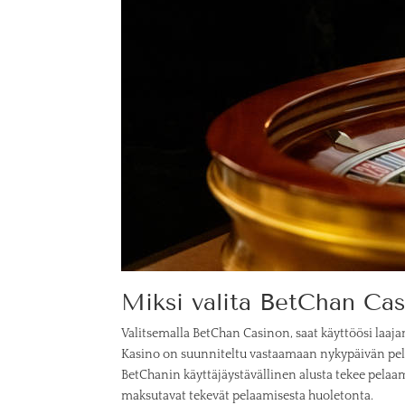
Miksi valita BetChan Ca
Valitsemalla BetChan Casinon, saat käyttöösi laajan
Kasino on suunniteltu vastaamaan nykypäivän pelaaj
BetChanin käyttäjäystävällinen alusta tekee pelaamis
maksutavat tekevät pelaamisesta huoletonta.