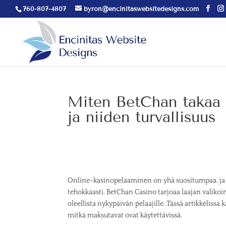
760-807-4807
byron@encinitaswebsitedesigns.com
Miten BetChan takaa 
ja niiden turvallisuus
Online-kasinopelaaminen on yhä suositumpaa, ja pel
tehokkaasti. BetChan Casino tarjoaa laajan valikoim
oleellista nykypäivän pelaajille. Tässä artikkeliss
mitkä maksutavat ovat käytettävissä.