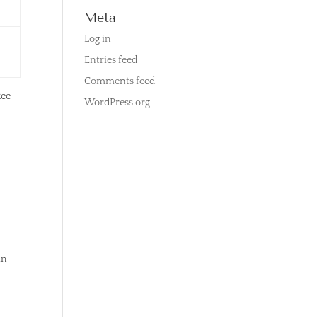
Meta
Log in
Entries feed
Comments feed
kee
WordPress.org
in