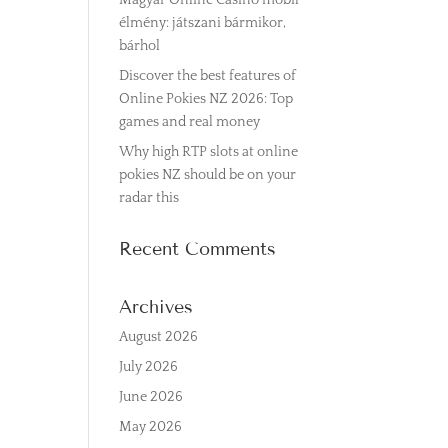
Magyar Online Casino mobil
élmény: játszani bármikor,
bárhol
Discover the best features of
Online Pokies NZ 2026: Top
games and real money
Why high RTP slots at online
pokies NZ should be on your
radar this
Recent Comments
Archives
August 2026
July 2026
June 2026
May 2026