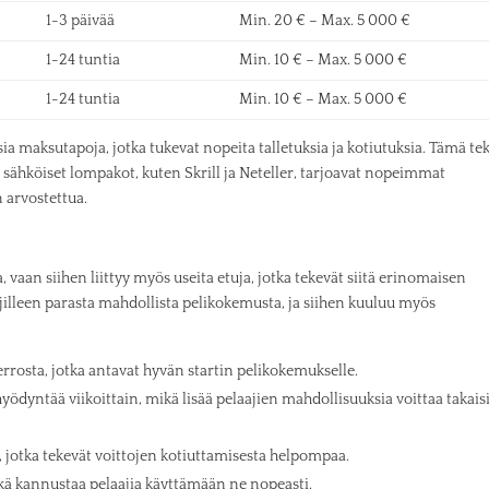
1-3 päivää
Min. 20 € – Max. 5 000 €
1-24 tuntia
Min. 10 € – Max. 5 000 €
1-24 tuntia
Min. 10 € – Max. 5 000 €
ia maksutapoja, jotka tukevat nopeita talletuksia ja kotiutuksia. Tämä te
 sähköiset lompakot, kuten Skrill ja Neteller, tarjoavat nopeimmat
n arvostettua.
vaan siihen liittyy myös useita etuja, jotka tekevät siitä erinomaisen
illeen parasta mahdollista pelikokemusta, ja siihen kuuluu myös
rrosta, jotka antavat hyvän startin pelikokemukselle.
dyntää viikoittain, mikä lisää pelaajien mahdollisuuksia voittaa takais
 jotka tekevät voittojen kotiuttamisesta helpompaa.
kä kannustaa pelaajia käyttämään ne nopeasti.