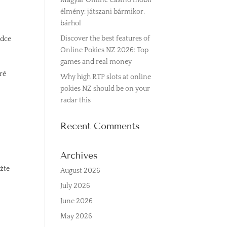
Magyar Online Casino mobil
élmény: játszani bármikor,
bárhol
Discover the best features of
ídce
Online Pokies NZ 2026: Top
games and real money
eré
Why high RTP slots at online
pokies NZ should be on your
radar this
Recent Comments
Archives
ožte
August 2026
July 2026
June 2026
May 2026