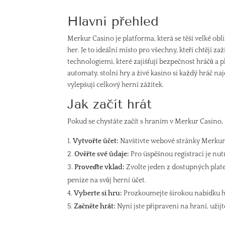
Hlavní přehled
Merkur Casino je platforma, která se těší velké ob
her. Je to ideální místo pro všechny, kteří chtějí 
technologiemi, které zajišťují bezpečnost hráčů a 
automaty, stolní hry a živé kasino si každý hráč na
vylepšují celkový herní zážitek.
Jak začít hrát
Pokud se chystáte začít s hraním v Merkur Casino,
Vytvořte účet:
Navštivte webové stránky Merkur 
Ověřte své údaje:
Pro úspěšnou registraci je nutn
Proveďte vklad:
Zvolte jeden z dostupných plate
peníze na svůj herní účet.
Vyberte si hru:
Prozkoumejte širokou nabídku her
Začněte hrát:
Nyní jste připraveni na hraní, užijte