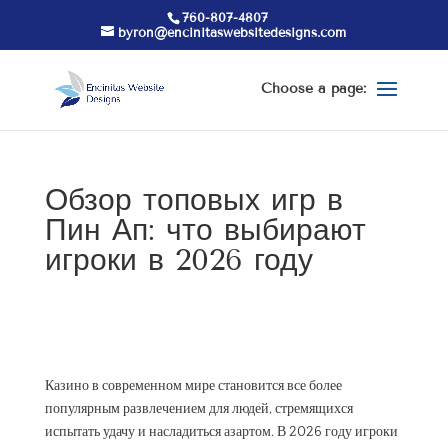
760-807-4807
byron@encinitaswebsitedesigns.com
Обзор топовых игр в
Пин Ап: что выбирают
игроки в 2026 году
Казино в современном мире становится все более
популярным развлечением для людей, стремящихся
испытать удачу и насладиться азартом. В 2026 году игроки