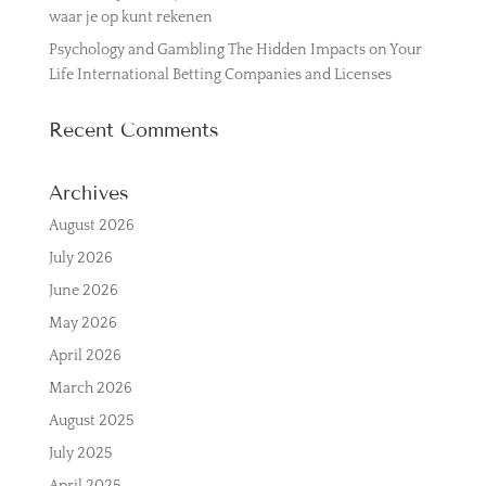
waar je op kunt rekenen
Psychology and Gambling The Hidden Impacts on Your
Life International Betting Companies and Licenses
Recent Comments
Archives
August 2026
July 2026
June 2026
May 2026
April 2026
March 2026
August 2025
July 2025
April 2025