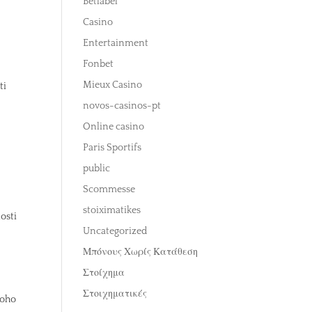
Betlabel
Casino
Entertainment
Fonbet
Mieux Casino
ti
novos-casinos-pt
Online casino
Paris Sportifs
public
Scommesse
stoiximatikes
osti
Uncategorized
Μπόνους Χωρίς Κατάθεση
Στοίχημα
Στοιχηματικές
toho