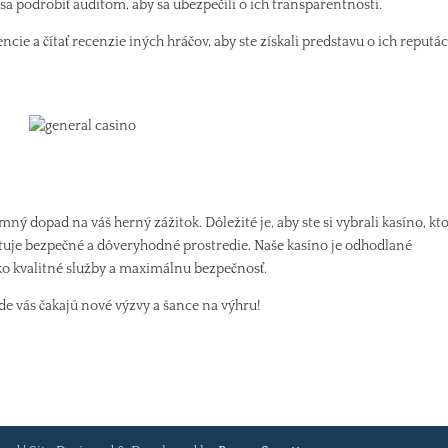
sa podrobiť auditom, aby sa ubezpečili o ich transparentnosti.
cie a čítať recenzie iných hráčov, aby ste získali predstavu o ich reputác
 dopad na váš herný zážitok. Dôležité je, aby ste si vybrali kasíno, kt
ytuje bezpečné a dôveryhodné prostredie. Naše kasíno je odhodlané
o kvalitné služby a maximálnu bezpečnosť.
kde vás čakajú nové výzvy a šance na výhru!