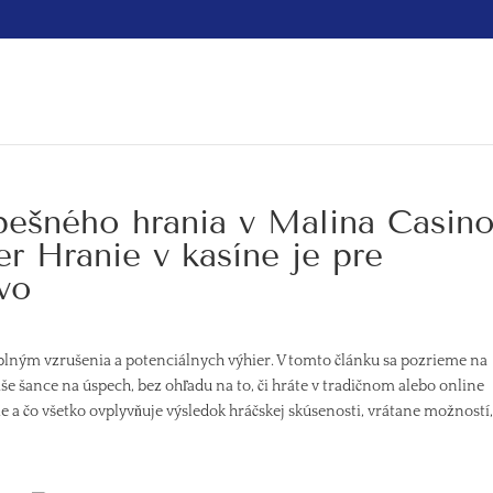
pešného hrania v Malina Casino
er Hranie v kasíne je pre
vo
lným vzrušenia a potenciálnych výhier. V tomto článku sa pozrieme na
še šance na úspech, bez ohľadu na to, či hráte v tradičnom alebo online
ie a čo všetko ovplyvňuje výsledok hráčskej skúsenosti, vrátane možností