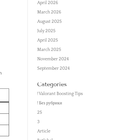
April 2026
March 2026
August 2025
July 2025
April 2025
March 2025
November 2024
September 2024
ín
Categories
! Valorant Boosting Tips
! Без рубрики
25
3
Article