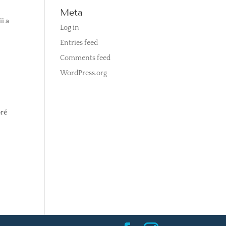
Meta
ii a
Log in
Entries feed
Comments feed
WordPress.org
oré