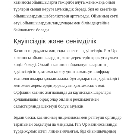
казиносы ойыншыларға тәжірибе алуға және жаңа ойын
түрлерін сынап көруге мүмкіндік береді, бұл өз кезегінде
ойыншылардың шеберліктерін арттырады. Ойынның сәтті
өтуі, ойыншылардың таңдаулары мен білім деңгейіне
байланысты болады.
Қауіпсіздік және сенімділік
Казино таңдаудағы маңызды аспект — қауіпсіздік. Pin Up
казиносы ойыншылардың жеке деректерін қорғауға үлкен
көңіл бөледі. Онлайн казино пайдаланушыларының
қауіпсіздігін қамтамасыз ету үшін заманауи шифрлау
технологиялары қолданылады, бұл ақпараттың қауіпсіздігі
мен жеке деректердің қорғалуын қамтамасыз етеді.
Оффлайн казино жағдайында да қауіпсіздік шаралары
қолданылады, бірақ олар онлайн режимдегімен
салыстырғанда шектеулі болуы мүмкін.
Бұдан басқа, казиноның лицензиясы мен реттеуші органдар
тарапынан бақылауы да маңызды. Pin Up казиносы заңды
түрде жұмыс істеп, лицензияланған, бұл ойыншылардың