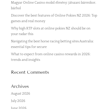
Magyar Online Casino mobil élmény: játszani bármikor,
bárhol
Discover the best features of Online Pokies NZ 2026: Top
games and real money
Why high RTP slots at online pokies NZ should be on
your radar this
Navigating the best horse racing betting sites Australia:
essential tips for secure
What to expect from online casino rewards in 2026:
trends and insights
Recent Comments
Archives
August 2026
July 2026
June 2026