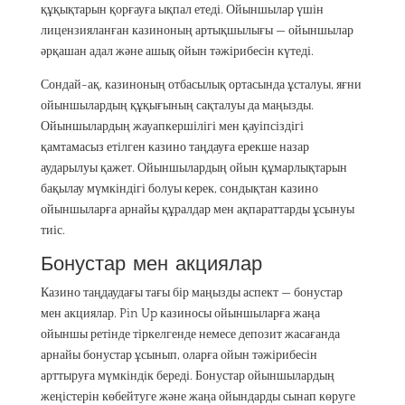
құқықтарын қорғауға ықпал етеді. Ойыншылар үшін
лицензияланған казиноның артықшылығы — ойыншылар
әрқашан адал және ашық ойын тәжірибесін күтеді.
Сондай-ақ, казиноның отбасылық ортасында ұсталуы, яғни
ойыншылардың құқығының сақталуы да маңызды.
Ойыншылардың жауапкершілігі мен қауіпсіздігі
қамтамасыз етілген казино таңдауға ерекше назар
аударылуы қажет. Ойыншылардың ойын құмарлықтарын
бақылау мүмкіндігі болуы керек, сондықтан казино
ойыншыларға арнайы құралдар мен ақпараттарды ұсынуы
тиіс.
Бонустар мен акциялар
Казино таңдаудағы тағы бір маңызды аспект — бонустар
мен акциялар. Pin Up казиносы ойыншыларға жаңа
ойыншы ретінде тіркелгенде немесе депозит жасағанда
арнайы бонустар ұсынып, оларға ойын тәжірибесін
арттыруға мүмкіндік береді. Бонустар ойыншылардың
жеңістерін көбейтуге және жаңа ойындарды сынап көруге