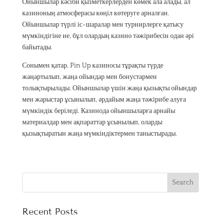
Ойыншылар кәсіби қызметкерлерден көмек ала алады, ал
казиноның атмосферасы көңіл көтеруге арналған.
Ойыншылар түрлі іс-шаралар мен турнирлерге қатысу
мүмкіндігіне ие, бұл олардың казино тәжірибесін одан әрі
байытады.
Сонымен қатар, Pin Up казиносы тұрақты түрде
жаңартылып, жаңа ойындар мен бонустармен
толықтырылады. Ойыншылар үшін жаңа қызықты ойындар
мен жарыстар ұсынылып, әрдайым жаңа тәжірибе алуға
мүмкіндік беріледі. Казинода ойыншыларға арнайы
материалдар мен ақпараттар ұсынылып, оларды
қызықтыратын жаңа мүмкіндіктермен таныстырады.
Recent Posts