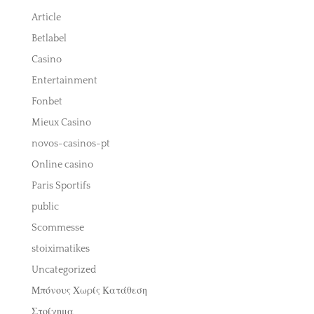
Article
Betlabel
Casino
Entertainment
Fonbet
Mieux Casino
novos-casinos-pt
Online casino
Paris Sportifs
public
Scommesse
stoiximatikes
Uncategorized
Μπόνους Χωρίς Κατάθεση
Στοίχημα