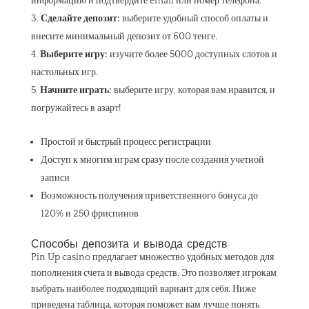
информацию и подтвердите email или номер телефона.
Сделайте депозит:
выберите удобный способ оплаты и
внесите минимальный депозит от 600 тенге.
Выберите игру:
изучите более 5000 доступных слотов и
настольных игр.
Начните играть:
выберите игру, которая вам нравится, и
погружайтесь в азарт!
Простой и быстрый процесс регистрации
Доступ к многим играм сразу после создания учетной
записи
Возможность получения приветственного бонуса до
120% и 250 фриспинов
Способы депозита и вывода средств
Pin Up casino предлагает множество удобных методов для
пополнения счета и вывода средств. Это позволяет игрокам
выбрать наиболее подходящий вариант для себя. Ниже
приведена таблица, которая поможет вам лучше понять