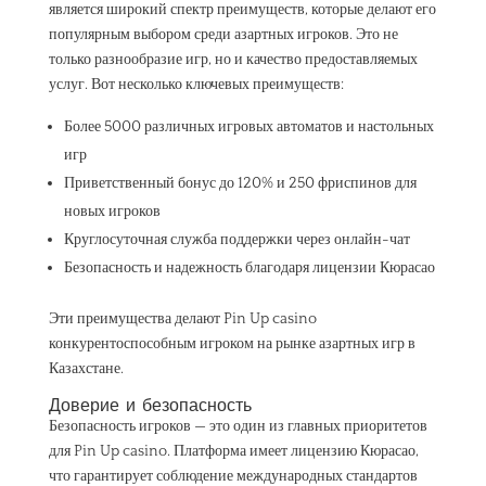
является широкий спектр преимуществ, которые делают его
популярным выбором среди азартных игроков. Это не
только разнообразие игр, но и качество предоставляемых
услуг. Вот несколько ключевых преимуществ:
Более 5000 различных игровых автоматов и настольных
игр
Приветственный бонус до 120% и 250 фриспинов для
новых игроков
Круглосуточная служба поддержки через онлайн-чат
Безопасность и надежность благодаря лицензии Кюрасао
Эти преимущества делают Pin Up casino
конкурентоспособным игроком на рынке азартных игр в
Казахстане.
Доверие и безопасность
Безопасность игроков — это один из главных приоритетов
для Pin Up casino. Платформа имеет лицензию Кюрасао,
что гарантирует соблюдение международных стандартов