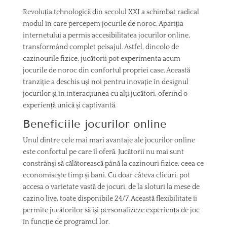
Revoluția tehnologică din secolul XXI a schimbat radical
modul în care percepem jocurile de noroc. Apariția
internetului a permis accesibilitatea jocurilor online,
transformând complet peisajul. Astfel, dincolo de
cazinourile fizice, jucătorii pot experimenta acum
jocurile de noroc din confortul propriei case. Această
tranziție a deschis uși noi pentru inovație în designul
jocurilor și în interacțiunea cu alți jucători, oferind o
experiență unică și captivantă.
Beneficiile jocurilor online
Unul dintre cele mai mari avantaje ale jocurilor online
este confortul pe care îl oferă. Jucătorii nu mai sunt
constrânși să călătorească până la cazinouri fizice, ceea ce
economisește timp și bani. Cu doar câteva clicuri, pot
accesa o varietate vastă de jocuri, de la sloturi la mese de
cazino live, toate disponibile 24/7. Această flexibilitate îi
permite jucătorilor să își personalizeze experiența de joc
în funcție de programul lor.