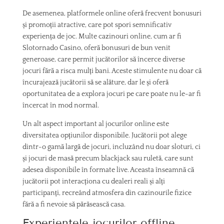
De asemenea, platformele online oferă frecvent bonusuri
și promoții atractive, care pot spori semnificativ
experiența de joc. Multe cazinouri online, cum ar fi
Slotornado Casino, oferă bonusuri de bun venit
generoase, care permit jucătorilor să încerce diverse
jocuri fără a risca mulți bani. Aceste stimulente nu doar că
încurajează jucătorii să se alăture, dar le și oferă
oportunitatea de a explora jocuri pe care poate nu le-ar fi
încercat în mod normal.
Un alt aspect important al jocurilor online este
diversitatea opțiunilor disponibile. Jucătorii pot alege
dintr-o gamă largă de jocuri, incluzând nu doar sloturi, ci
și jocuri de masă precum blackjack sau ruletă, care sunt
adesea disponibile în formate live. Aceasta înseamnă că
jucătorii pot interacționa cu dealeri reali și alți
participanți, recreând atmosfera din cazinourile fizice
fără a fi nevoie să părăsească casa.
Experiențele jocurilor offline