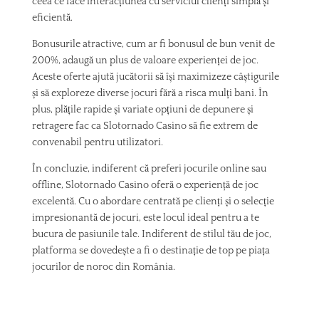
ceea ce face interacțiunea cu serviciul clienți simplă și
eficientă.
Bonusurile atractive, cum ar fi bonusul de bun venit de
200%, adaugă un plus de valoare experienței de joc.
Aceste oferte ajută jucătorii să își maximizeze câștigurile
și să exploreze diverse jocuri fără a risca mulți bani. În
plus, plățile rapide și variate opțiuni de depunere și
retragere fac ca Slotornado Casino să fie extrem de
convenabil pentru utilizatori.
În concluzie, indiferent că preferi jocurile online sau
offline, Slotornado Casino oferă o experiență de joc
excelentă. Cu o abordare centrată pe clienți și o selecție
impresionantă de jocuri, este locul ideal pentru a te
bucura de pasiunile tale. Indiferent de stilul tău de joc,
platforma se dovedește a fi o destinație de top pe piața
jocurilor de noroc din România.