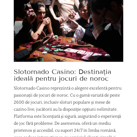
Slotornado Casino: Destinația
ideală pentru jocuri de noroc
Slotornado Casino reprezintă o alegere excelentă pentru
pasionații de jocuri de noroc. Cu o gamă variată de peste
2600 de jocuri, inclusiv sloturi populare și mese de
cazino live, jucătorii au la dispoziție opțiuni nelimitate.
Platforma este licențiată și sigură, asigurând o experiență
de joc fără probleme. De asemenea, oferă un mediu
prietenos și accesibil, cu suport 24/7 în limba română,