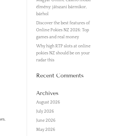
Magyar Online Casino mobil
élmény: játszani bármikor,
bárhol
Discover the best features of
Online Pokies NZ 2026: Top
games and real money
Why high RTP slots at online
pokies NZ should be on your
radar this
Recent Comments
Archives
August 2026
July 2026
ws,
June 2026
May 2026