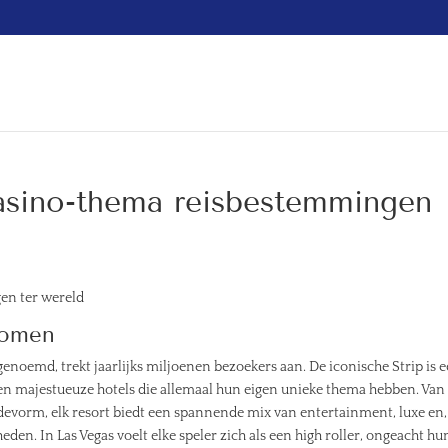
asino-thema reisbestemmingen
en ter wereld
romen
enoemd, trekt jaarlijks miljoenen bezoekers aan. De iconische Strip is 
 en majestueuze hotels die allemaal hun eigen unieke thema hebben. Van
devorm, elk resort biedt een spannende mix van entertainment, luxe en,
den. In Las Vegas voelt elke speler zich als een high roller, ongeacht hu