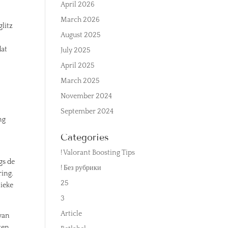
April 2026
March 2026
litz
August 2025
dat
July 2025
April 2025
March 2025
November 2024
September 2024
ng
Categories
! Valorant Boosting Tips
gs de
! Без рубрики
ring.
25
nieke
3
Article
van
zen