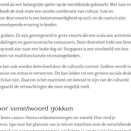
neerd als een belangrijke speler op de wereldwijde gokmarkt. Met luxe re
iedt de stad-state een unieke combinatie van cultuur, luxe en
 deze resorts is een bezienswaardigheid op zich, en de casino’s zijn
meeslepende ervaring te bieden.
 gokken. Ze zijn geïntegreerd in grote resorts die een scala aan activitei
elingen en gastronomische restaurants. Deze diversiteit trekt een bre
op zoek zijn naar een leuke dag uit. Singapore is een voorbeeld van hoe
n tot multifunctionele recreatiegebieden.
e kan ook worden beïnvloed door de culturele context. Gokken wordt i
ier om status te verwerven. Dit kan leiden tot een grotere sociale dru
 kan zijn. Daarom is het essentieel om bewust te zijn van de culturele
ngeacht de verwachtingen die men mogelijk voelt.
voor verantwoord gokken
e beste casino-thema reisbestemmingen ter wereld. Hier vind je
no’s, tips voor het plannen van je reis en inzichten over de verschillend