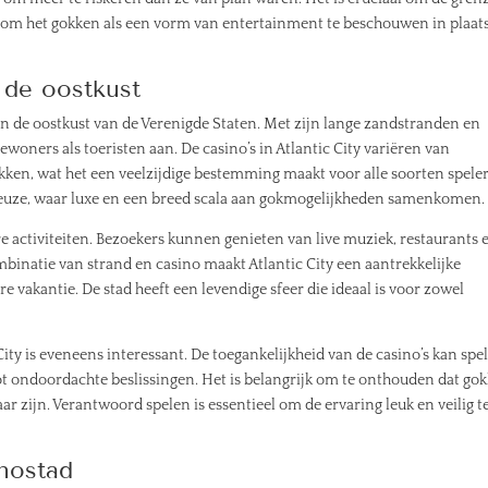
en om het gokken als een vorm van entertainment te beschouwen in plaat
n de oostkust
an de oostkust van de Verenigde Staten. Met zijn lange zandstranden en
ewoners als toeristen aan. De casino’s in Atlantic City variëren van
ekken, wat het een veelzijdige bestemming maakt voor alle soorten speler
 keuze, waar luxe en een breed scala aan gokmogelijkheden samenkomen.
re activiteiten. Bezoekers kunnen genieten van live muziek, restaurants 
binatie van strand en casino maakt Atlantic City een aantrekkelijke
vakantie. De stad heeft een levendige sfeer die ideaal is voor zowel
ity is eveneens interessant. De toegankelijkheid van de casino’s kan spe
ot ondoordachte beslissingen. Het is belangrijk om te onthouden dat go
r zijn. Verantwoord spelen is essentieel om de ervaring leuk en veilig t
nostad