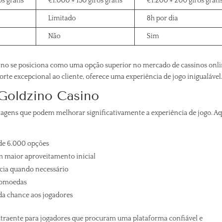
os grátis
€1.000 + 150 giros grátis
€1.200 + 200 giros gráti
Limitado
8h por dia
Não
Sim
no se posiciona como uma opção superior no mercado de cassinos onli
rte excepcional ao cliente, oferece uma experiência de jogo inigualável
 Goldzino Casino
tagens que podem melhorar significativamente a experiência de jogo. Aq
de 6.000 opções
m maior aproveitamento inicial
ncia quando necessário
ptomoedas
a chance aos jogadores
atraente para jogadores que procuram uma plataforma confiável e