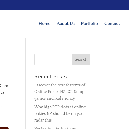
Home
About Us
Portfolio
Contact
Recent Posts
Discover the best features of
. Com
Online Pokies NZ 2026: Top
res
games and real money
t
,
Why high RTP slots at online
pokies NZ should be on your
radar this