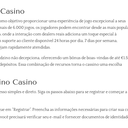
 Casino
omo objetivo proporcionar uma experiência de jogo excepcional a seus
mais de 6.000 jogos, os jogadores podem encontrar desde as mais popul
o, onde a interação com dealers reais adiciona um toque especial à
 suporte ao cliente disponível 24 horas por dia, 7 dias por semana,
sejam rapidamente atendidas.
ldzino não decepciona, oferecendo um bônus de boas-vindas de até €1.
depósitos. Essa combinação de recursos torna o cassino uma escolha
ino Casino
so simples e direto. Siga os passos abaixo para se registrar e começar a
que em “Registrar”. Preencha as informações necessárias para criar sua c
 você precisará verificar seu e-mail e fornecer documentos de identidad