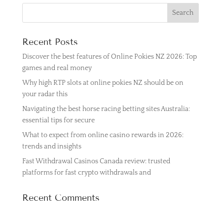
Recent Posts
Discover the best features of Online Pokies NZ 2026: Top
games and real money
Why high RTP slots at online pokies NZ should be on
your radar this
Navigating the best horse racing betting sites Australia:
essential tips for secure
What to expect from online casino rewards in 2026:
trends and insights
Fast Withdrawal Casinos Canada review: trusted
platforms for fast crypto withdrawals and
Recent Comments