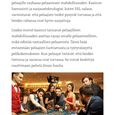
pelaajille rauhassa pelaamisen mahdollisuuden. Kasinon
lisensointi ja suojausteknologiat, kuten SSL-salaus,
varmistavat, että pelaajien tiedot pysyvät turvassa ja että
heidän rahansa ovat hyvin suojattuja.
Lisäksi monet kasinot tarjoavat pelaajilleen
mahdollisuuden asettaa rajoja omalle pelaamiselleen,
mikä edistää vastuullista pelaamista. Tämä lisää
entisestään pelaajien luottamusta ja tyytyväisyyttä
pelikokemukseen. Kun pelaajat tietävät, että heidän
tietonsa ja varansa ovat turvassa, he voivat keskittyä
nauttimaan pelistä ilman huolia.