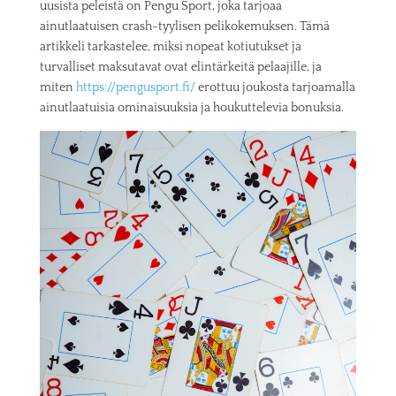
uusista peleistä on Pengu Sport, joka tarjoaa
ainutlaatuisen crash-tyylisen pelikokemuksen. Tämä
artikkeli tarkastelee, miksi nopeat kotiutukset ja
turvalliset maksutavat ovat elintärkeitä pelaajille, ja
miten
https://pengusport.fi/
erottuu joukosta tarjoamalla
ainutlaatuisia ominaisuuksia ja houkuttelevia bonuksia.