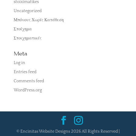
stoiximatikes
Uncategorized
Μπόνους Χωρίς Κατάθεση
Στοίχημα
Στοιχηματικές
Meta
Log in
Entries feed
Comments feed
WordPress.org
© Encinitas Website Designs
2026
All Rights Reserved |