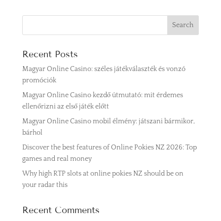
Recent Posts
Magyar Online Casino: széles játékválaszték és vonzó
promóciók
Magyar Online Casino kezdő útmutató: mit érdemes
ellenőrizni az első játék előtt
Magyar Online Casino mobil élmény: játszani bármikor,
bárhol
Discover the best features of Online Pokies NZ 2026: Top
games and real money
Why high RTP slots at online pokies NZ should be on
your radar this
Recent Comments