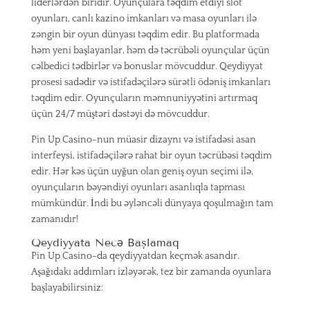
liderlərdən biridir. Oyunçulara təqdim etdiyi slot
oyunları, canlı kazino imkanları və masa oyunları ilə
zəngin bir oyun dünyası təqdim edir. Bu platformada
həm yeni başlayanlar, həm də təcrübəli oyunçular üçün
cəlbedici tədbirlər və bonuslar mövcuddur. Qeydiyyat
prosesi sadədir və istifadəçilərə sürətli ödəniş imkanları
təqdim edir. Oyunçuların məmnuniyyətini artırmaq
üçün 24/7 müştəri dəstəyi də mövcuddur.
Pin Up Casino-nun müasir dizaynı və istifadəsi asan
interfeysi, istifadəçilərə rahat bir oyun təcrübəsi təqdim
edir. Hər kəs üçün uyğun olan geniş oyun seçimi ilə,
oyunçuların bəyəndiyi oyunları asanlıqla tapması
mümkündür. İndi bu əyləncəli dünyaya qoşulmağın tam
zamanıdır!
Qeydiyyata Necə Başlamaq
Pin Up Casino-da qeydiyyatdan keçmək asandır.
Aşağıdakı addımları izləyərək, tez bir zamanda oyunlara
başlayabilirsiniz: