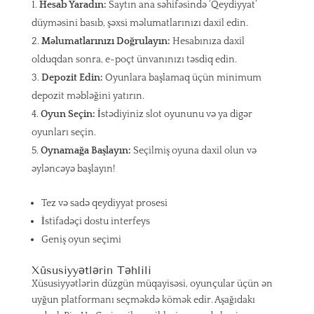
Hesab Yaradın:
Saytın ana səhifəsində ‘Qeydiyyat’
düyməsini basıb, şəxsi məlumatlarınızı daxil edin.
Məlumatlarınızı Doğrulayın:
Hesabınıza daxil
olduqdan sonra, e-poçt ünvanınızı təsdiq edin.
Depozit Edin:
Oyunlara başlamaq üçün minimum
depozit məbləğini yatırın.
Oyun Seçin:
İstədiyiniz slot oyununu və ya digər
oyunları seçin.
Oynamağa Başlayın:
Seçilmiş oyuna daxil olun və
əyləncəyə başlayın!
Tez və sadə qeydiyyat prosesi
İstifadəçi dostu interfeys
Geniş oyun seçimi
Xüsusiyyətlərin Təhlili
Xüsusiyyətlərin düzgün müqayisəsi, oyunçular üçün ən
uyğun platformanı seçməkdə kömək edir. Aşağıdakı