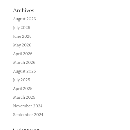
Archives
August 2026
July 2026
June 2026
May 2026
April 2026
March 2026
August 2025
July 2025
April 2025
March 2025
November 2024
September 2024
Categories